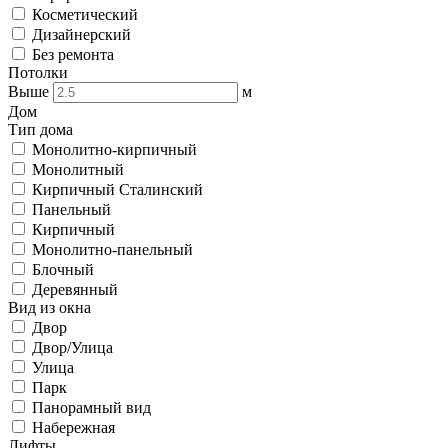
Косметический
Дизайнерский
Без ремонта
Потолки
Выше
м
Дом
Тип дома
Монолитно-кирпичный
Монолитный
Кирпичный Сталинский
Панельный
Кирпичный
Монолитно-панельный
Блочный
Деревянный
Вид из окна
Двор
Двор/Улица
Улица
Парк
Панорамный вид
Набережная
Лифты