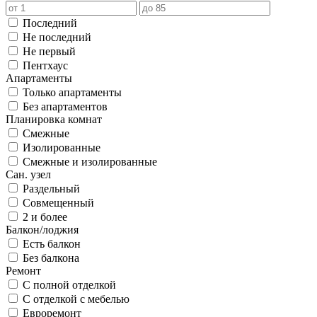
Последний
Не последний
Не первый
Пентхаус
Апартаменты
Только апартаменты
Без апартаментов
Планировка комнат
Смежные
Изолированные
Смежные и изолированные
Сан. узел
Раздельный
Совмещенный
2 и более
Балкон/лоджия
Есть балкон
Без балкона
Ремонт
С полной отделкой
С отделкой с мебелью
Евроремонт