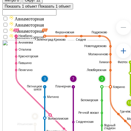
Метро
0
Округ
12
Показать 1 объект
Показать 1 объект
Авиамоторная
Авиамоторная
Авиамоторная
Подрезково
Фирсановская
Нахабино
Авиамоторная
Зеленоград-Крюково
Сходня
Аникеевка
Новоподрезково
Опалиха
Молжаниново
Красногорская
Физтех
Химки
Павшино
Левобережная
Пенягино
3
7
2
Пятницкое
Планерная
Ховрино
шоссе
Митино
Беломорская
1
Грачёвс
Речной вокзал
*
Волоколамская
Мо
Сходненская
Ильинская
Водный
стадион