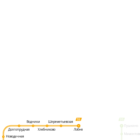
Шереметьевская
Водники
Пушкино
Долгопрудная
Хлебниково
Лобня
Мамонтов
Новодачная