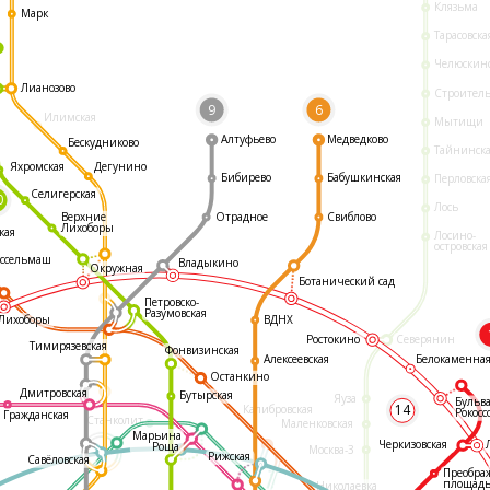
Клязьма
Марк
Тарасовска
Челюскин
Лианозово
Строител
9
6
Илимская
Мытищи
Алтуфьево
Медведково
Бескудниково
Тайнинск
Яхромская
Дегунино
Бибирево
Бабушкинская
Перловска
Селигерская
0
Лось
Отрадное
Свиблово
Верхние
Лихоборы
кая
Лосино-
островская
ссельмаш
Владыкино
Окружная
Ботанический сад
Петровско-
Разумовская
ВДНХ
Лихоборы
Ростокино
Северянин
Тимирязевская
Фонвизинская
Белокаменна
Алексеевская
Останкино
Дмитровская
Бутырская
Яуза
Бульв
14
Калибровская
Рокосс
Гражданская
Станколит
Маленковская
Марьина
Черкизовская
Роща
Москва-3
Рижская
Савёловская
Преобра
площад
Николаевка