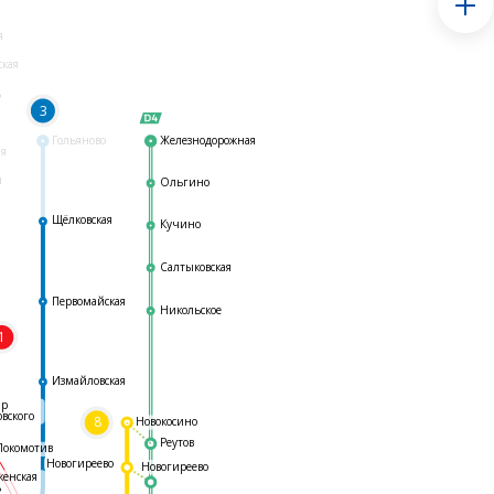
я
ская
ь
3
Гольяново
Железнодорожная
ая
я
Ольгино
Щёлковская
Кучино
Салтыковская
Первомайская
Никольское
1
я
Измайловская
ар
овского
8
Новокосино
Реутов
Локомотив
Новогиреево
Новогиреево
женская
ь