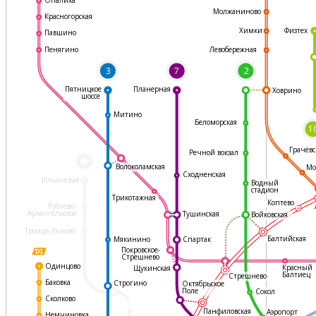
Молжаниново
Красногорская
Физтех
Химки
Павшино
Левобережная
Пенягино
3
7
2
Пятницкое
Планерная
Ховрино
шоссе
Митино
Беломорская
1
Грачёвс
Речной вокзал
*
Волоколамская
Мо
Сходненская
Ильинская
Водный
стадион
Трикотажная
Коптево
Рублево-
Архангельское
Тушинская
Войковская
Троице-Лыково
Балтийская
Мякинино
Спартак
Покровское-
Стрешнево
Одинцово
Красный
Щукинская
Балтиец
Стрешнево
Баковка
Строгино
Октябрьское
Поле
Сокол
Сколково
Панфиловская
Аэропорт
Немчиновка