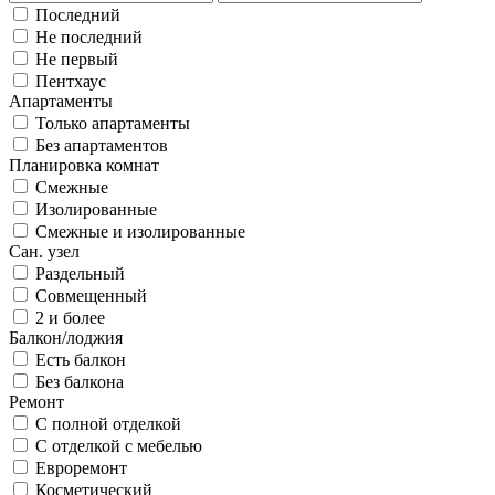
Последний
Не последний
Не первый
Пентхаус
Апартаменты
Только апартаменты
Без апартаментов
Планировка комнат
Смежные
Изолированные
Смежные и изолированные
Сан. узел
Раздельный
Совмещенный
2 и более
Балкон/лоджия
Есть балкон
Без балкона
Ремонт
С полной отделкой
С отделкой с мебелью
Евроремонт
Косметический