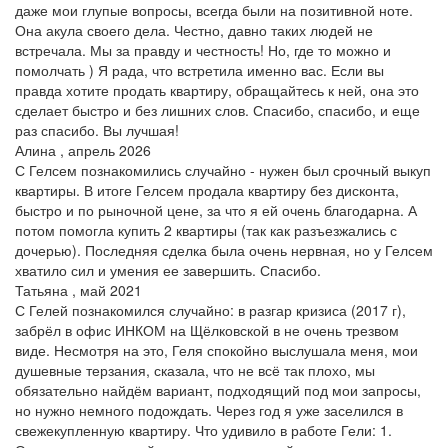
даже мои глупые вопросы, всегда были на позитивной ноте.
Она акула своего дела. Честно, давно таких людей не
встречала. Мы за правду и честность! Но, где то можно и
помолчать ) Я рада, что встретила именно вас. Если вы
правда хотите продать квартиру, обращайтесь к ней, она это
сделает быстро и без лишних слов. Спасибо, спасибо, и еще
раз спасибо. Вы лучшая!
Алина , апрель 2026
С Гелсем познакомились случайно - нужен был срочный выкуп
квартиры. В итоге Гелсем продала квартиру без дисконта,
быстро и по рыночной цене, за что я ей очень благодарна. А
потом помогла купить 2 квартиры (так как разъезжались с
дочерью). Последняя сделка была очень нервная, но у Гелсем
хватило сил и умения ее завершить. Спасибо.
Татьяна , май 2021
С Гелей познакомился случайно: в разгар кризиса (2017 г),
забрёл в офис ИНКОМ на Щёлковской в не очень трезвом
виде. Несмотря на это, Геля спокойно выслушала меня, мои
душевные терзания, сказала, что не всё так плохо, мы
обязательно найдём вариант, подходящий под мои запросы,
но нужно немного подождать. Через год я уже заселился в
свежекупленную квартиру. Что удивило в работе Гели: 1.