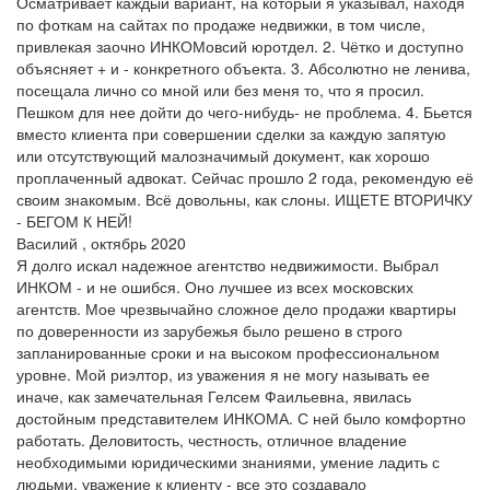
Осматривает каждый вариант, на который я указывал, находя
по фоткам на сайтах по продаже недвижки, в том числе,
привлекая заочно ИНКОМовсий юротдел. 2. Чётко и доступно
объясняет + и - конкретного объекта. 3. Абсолютно не ленива,
посещала лично со мной или без меня то, что я просил.
Пешком для нее дойти до чего-нибудь- не проблема. 4. Бьется
вместо клиента при совершении сделки за каждую запятую
или отсутствующий малозначимый документ, как хорошо
проплаченный адвокат. Сейчас прошло 2 года, рекомендую её
своим знакомым. Всё довольны, как слоны. ИЩЕТЕ ВТОРИЧКУ
- БЕГОМ К НЕЙ!
Василий , октябрь 2020
Я долго искал надежное агентство недвижимости. Выбрал
ИНКОМ - и не ошибся. Оно лучшее из всех московских
агентств. Мое чрезвычайно сложное дело продажи квартиры
по доверенности из зарубежья было решено в строго
запланированные сроки и на высоком профессиональном
уровне. Мой риэлтор, из уважения я не могу называть ее
иначе, как замечательная Гелсем Фаильевна, явилась
достойным представителем ИНКОМА. С ней было комфортно
работать. Деловитость, честность, отличное владение
необходимыми юридическими знаниями, умение ладить с
людьми, уважение к клиенту - все это создавало