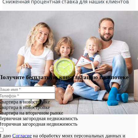
Сниженная процентная ставка для наших клиентов
Получите бесплатную консультацию по ипотеке
Квартира в новостройке
Квартира в новостройке
Квартира на вторичном рынке
Первичная загородная недвижимость
Вторичная загородная недвижимость
Я даю
Согласие
на обработку моих персональных данных и