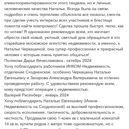
клиентоориентированности этого тандема, но и личные,
человеческие качества Натальи. Всегда была на связи,
подробно и очень терпеливо объясняла все нюансы, смогла
при сделке учесть интересы всех участников и блестяще
помогла найти компромисс! Сделка прошла быстро, легко, как
по нотам! Я однозначно рекомендую всем, кто мечтает
обрести свой новый, уютный, светлый дом обращаться в это
старейшее московское агентство недвижимости, а именно, к
Наталье Черкашиной, она супер-профессионал и прекрасный
человек с которым очень приятно общаться!
Полякова Дарья Вячеславовна , октябрь 2024
Хочу поблагодарить работников ИНКОМ-Недвижимость,
отделение Сходненское, особенно Черкашину Наталью
Евгеньевну и Захарова Александра Валерьевича за отлично
проведенную работу. С удовольствием рекомендую всем,
кому предстоят операции с недвижимостью.
Валерий Рисенберг , январь 2024
Хочу поблагодарить Наталью Евгеньевну (Инком-
Недвижимость на Сходненской) за высокий профессионализм,
скорость исполнения, тактичность, доброжелательность и
честность. Продавали свою 1-комн кв с маленькой комнатой
14 кв м, купили рядом с метро тоже однокомнатную, но с