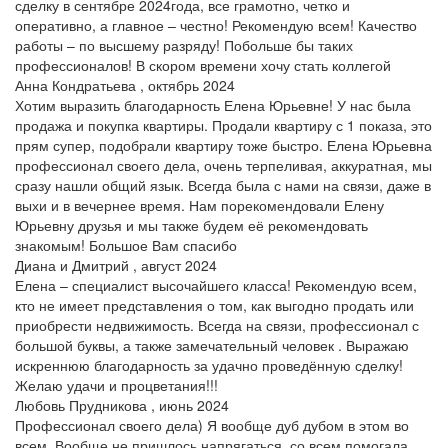
сделку в сентябре 2024года, все грамотно, четко и
оперативно, а главное – честно! Рекомендую всем! Качество
работы – по высшему разряду! Побольше бы таких
профессионалов! В скором времени хочу стать коллегой
Анна Кондратьева , октябрь 2024
Хотим выразить благодарность Елена Юрьевне! У нас была
продажа и покупка квартиры. Продали квартиру с 1 показа, это
прям супер, подобрали квартиру тоже быстро. Елена Юрьевна
профессионал своего дела, очень терпеливая, аккуратная, мы
сразу нашли общий язык. Всегда была с нами на связи, даже в
выхи и в вечернее время. Нам порекомендовали Елену
Юрьевну друзья и мы также будем её рекомендовать
знакомым! Большое Вам спасибо
Диана и Дмитрий , август 2024
Елена – специалист высочайшего класса! Рекомендую всем,
кто не имеет представления о том, как выгодно продать или
приобрести недвижимость. Всегда на связи, профессионал с
большой буквы, а также замечательный человек . Выражаю
искреннюю благодарность за удачно проведённую сделку!
Желаю удачи и процветания!!!
Любовь Прудникова , июнь 2024
Профессионал своего дела) Я вообще дуб дубом в этом во
всем. Вообще не пришлось напрягаться, со всем помогала,