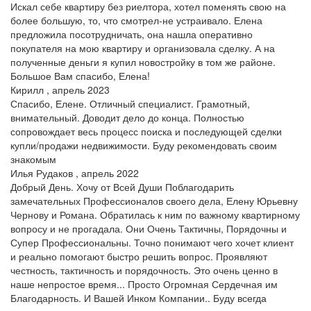
Искал себе квартиру без риелтора, хотел поменять свою на
более большую, то, что смотрел-не устраивало. Елена
предложила посотрудничать, она нашла оперативно
покупателя на мою квартиру и организовала сделку. А на
полученные деньги я купил новостройку в том же районе.
Большое Вам спасибо, Елена!
Кирилл , апрель 2023
Спасибо, Елене. Отличный специалист. Грамотный,
внимательный. Доводит дело до конца. Полностью
сопровождает весь процесс поиска и последующей сделки
купли/продажи недвижимости. Буду рекомендовать своим
знакомым
Илья Рудаков , апрель 2022
Добрый День. Хочу от Всей Души Поблагодарить
замечательных Профессионалов своего дела, Елену Юрьевну
Чернову и Романа. Обратилась к ним по важному квартирному
вопросу и не прогадала. Они Очень Тактичны, Порядочны и
Супер Профессиональны. Точно понимают чего хочет клиент
и реально помогают быстро решить вопрос. Проявляют
честность, тактичность и порядочность. Это очень ценно в
наше непростое время... Просто Огромная Сердечная им
Благодарность. И Вашей Инком Компании.. Буду всегда