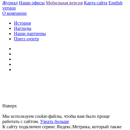
Журнал
Наши офисы
Мобильная версия
Карта сайта
English
version
О компании
История
Награды
Наши партнеры
Пресс-центр
Заметили ошибку?
Сообщите нам, пожалуйста,
через
форму обратной связи.
Наверх
Мы используем cookie-файлы, чтобы вам было проще
работать с сайтом.
Узнать больше
К сайту подключен сервис Яндекс.Метрика, который также