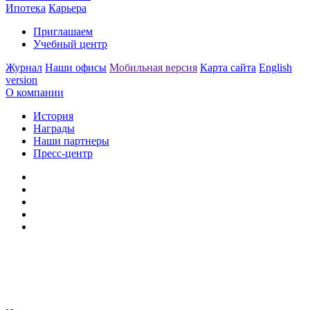
Ипотека
Карьера
Приглашаем
Учебный центр
Журнал
Наши офисы
Мобильная версия
Карта сайта
English
version
О компании
История
Награды
Наши партнеры
Пресс-центр
Заметили ошибку?
Сообщите нам, пожалуйста,
через
форму обратной связи.