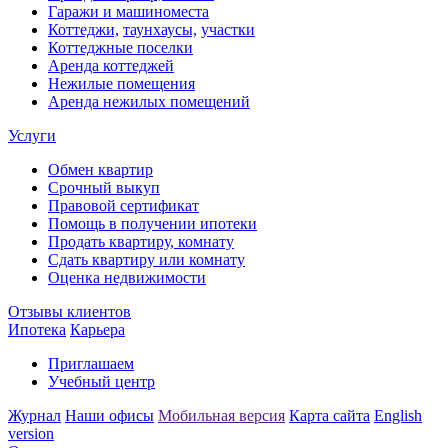
Гаражи и машиноместа
Коттеджи,
таунхаусы,
участки
Коттеджные поселки
Аренда коттеджей
Нежилые помещения
Аренда нежилых помещений
Услуги
Обмен квартир
Срочный выкуп
Правовой сертификат
Помощь в получении ипотеки
Продать квартиру, комнату
Сдать квартиру или комнату
Оценка недвижимости
Отзывы клиентов
Ипотека
Карьера
Приглашаем
Учебный центр
Журнал
Наши офисы
Мобильная версия
Карта сайта
English
version