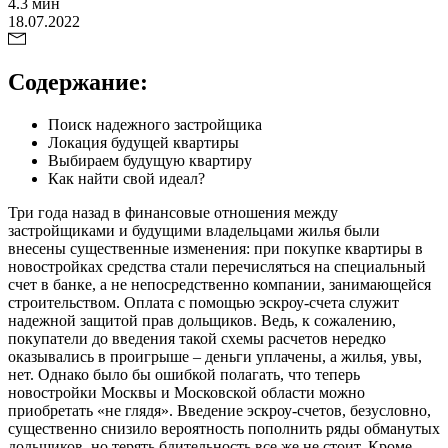
4.3 мин
18.07.2022
Содержание:
Поиск надежного застройщика
Локация будущей квартиры
Выбираем будущую квартиру
Как найти свой идеал?
Три года назад в финансовые отношения между
застройщиками и будущими владельцами жилья были
внесены существенные изменения: при покупке квартиры в
новостройках средства стали перечисляться на специальный
счет в банке, а не непосредственно компании, занимающейся
строительством. Оплата с помощью эскроу-счета служит
надежной защитой прав дольщиков. Ведь, к сожалению,
покупатели до введения такой схемы расчетов нередко
оказывались в проигрыше – деньги уплачены, а жилья, увы,
нет. Однако было бы ошибкой полагать, что теперь
новостройки Москвы и Московской области можно
приобретать «не глядя». Введение эскроу-счетов, безусловно,
существенно снизило вероятность пополнить ряды обманутых
дольщиков, но терять бдительность все же не стоит. Кроме