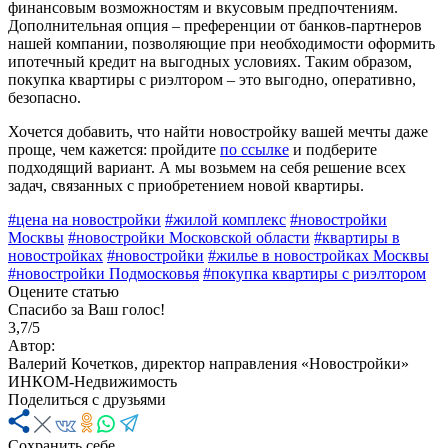
финансовым возможностям и вкусовым предпочтениям.
Дополнительная опция – преференции от банков-партнеров
нашей компании, позволяющие при необходимости оформить
ипотечный кредит на выгодных условиях. Таким образом,
покупка квартиры с риэлтором – это выгодно, оперативно,
безопасно.
Хочется добавить, что найти новостройку вашей мечты даже
проще, чем кажется: пройдите
по ссылке
и подберите
подходящий вариант. А мы возьмем на себя решение всех
задач, связанных с приобретением новой квартиры.
#цена на новостройки
#жилой комплекс
#новостройки
Москвы
#новостройки Московской области
#квартиры в
новостройках
#новостройки
#жилье в новостройках Москвы
#новостройки Подмосковья
#покупка квартиры с риэлтором
Оцените статью
Спасибо за Ваш голос!
3,7/5
Автор:
Валерий Кочетков, директор направления «Новостройки»
ИНКОМ-Недвижимость
Поделиться с друзьями
Сохранить себе