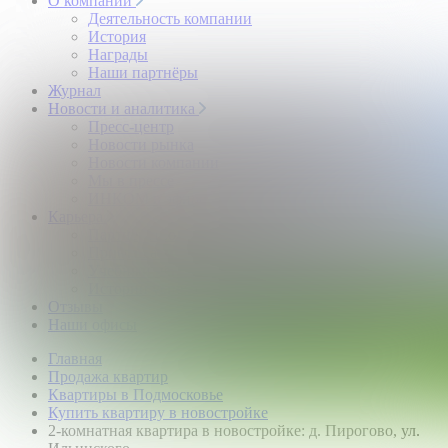
О компании
Деятельность компании
История
Награды
Наши партнёры
Журнал
Новости и аналитика
Пресс-центр
Новости рынка
Новости компании
Мы в прессе
ИНКОМ в эфире
Карьера
Партнерство с ИНКОМ
Приглашаем
Учебный центр
Истории успеха
Отзывы
Наши офисы
Главная
Продажа квартир
Квартиры в Подмосковье
Купить квартиру в новостройке
2-комнатная квартира в новостройке: д. Пирогово, ул.