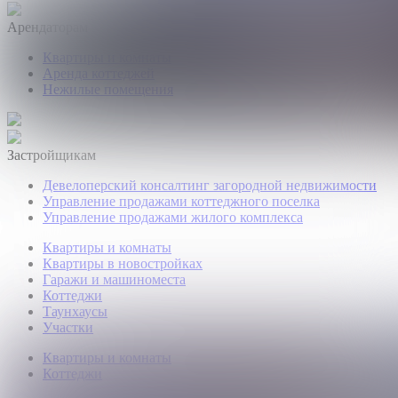
Арендаторам
Квартиры и комнаты
Аренда коттеджей
Нежилые помещения
Застройщикам
Девелоперский консалтинг загородной недвижимости
Управление продажами коттеджного поселка
Управление продажами жилого комплекса
Квартиры и комнаты
Квартиры в новостройках
Гаражи и машиноместа
Коттеджи
Таунхаусы
Участки
Квартиры и комнаты
Коттеджи