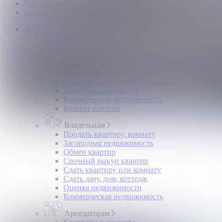
Продажа коммерческой недвижимости
Аренда коммерческой недвижимости
Услуги
Покупателям
Покупка квартир и комнат
Квартиры в новостройках
Загородная недвижимость
Помощь в получении ипотеки
Правовой сертификат
Коммерческая недвижимость
Возврат налогов
Владельцам
Продать квартиру, комнату
Загородная недвижимость
Обмен квартир
Срочный выкуп квартир
Сдать квартиру или комнату
Сдать дачу, дом, коттедж
Оценка недвижимости
Коммерческая недвижимость
Арендаторам