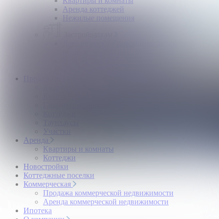
Квартиры и комнаты
Аренда коттеджей
Нежилые помещения
Застройщикам
Девелоперский консалтинг загородной
недвижимости
Управление продажами коттеджного поселка
Управление продажами жилого комплекса
Продажа
Квартиры и комнаты
Квартиры в новостройках
Гаражи и машиноместа
Коттеджи
Таунхаусы
Участки
Аренда
Квартиры и комнаты
Коттеджи
Новостройки
Коттеджные поселки
Коммерческая
Продажа коммерческой недвижимости
Аренда коммерческой недвижимости
Ипотека