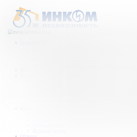
О компании
Деятельность компании
История
Награды
Наши партнеры
Журнал
Новости и аналитика
Пресс-центр
Новости рынка
Новости компании
Мы в прессе
ИНКОМ в эфире
Карьера
Партнерство с ИНКОМ
Приглашаем
Учебный центр
Истории успеха
Отзывы