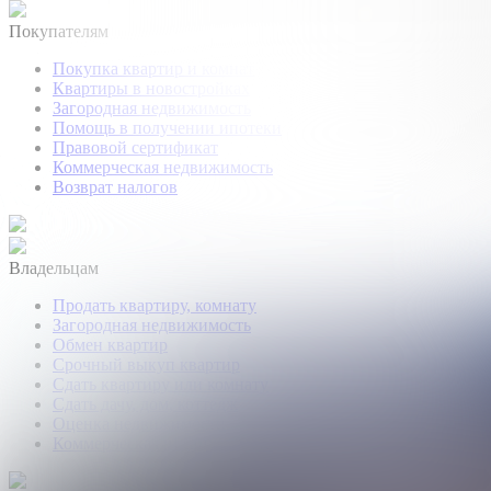
Покупателям
Покупка квартир и комнат
Квартиры в новостройках
Загородная недвижимость
Помощь в получении ипотеки
Правовой сертификат
Коммерческая недвижимость
Возврат налогов
Владельцам
Продать квартиру, комнату
Загородная недвижимость
Обмен квартир
Срочный выкуп квартир
Сдать квартиру или комнату
Сдать дачу, дом, коттедж
Оценка недвижимости
Коммерческая недвижимость