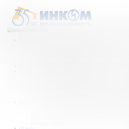
О компании
Деятельность компании
История
Награды
Наши партнеры
Журнал
Новости и аналитика
Пресс-центр
Новости рынка
Новости компании
Мы в прессе
ИНКОМ в эфире
Карьера
Партнерство с ИНКОМ
Приглашаем
Учебный центр
Истории успеха
Отзывы