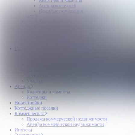
Квартиры и комнаты
Аренда коттеджей
Нежилые помещения
Застройщикам
Девелоперский консалтинг загородной
недвижимости
Управление продажами коттеджного поселка
Управление продажами жилого комплекса
Продажа
Квартиры и комнаты
Квартиры в новостройках
Гаражи и машиноместа
Коттеджи
Таунхаусы
Участки
Аренда
Квартиры и комнаты
Коттеджи
Новостройки
Коттеджные поселки
Коммерческая
Продажа коммерческой недвижимости
Аренда коммерческой недвижимости
Ипотека