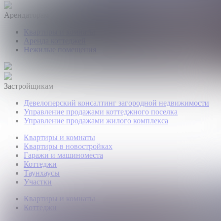
Арендаторам
Квартиры и комнаты
Аренда коттеджей
Нежилые помещения
Застройщикам
Девелоперский консалтинг загородной недвижимости
Управление продажами коттеджного поселка
Управление продажами жилого комплекса
Квартиры и комнаты
Квартиры в новостройках
Гаражи и машиноместа
Коттеджи
Таунхаусы
Участки
Квартиры и комнаты
Коттеджи