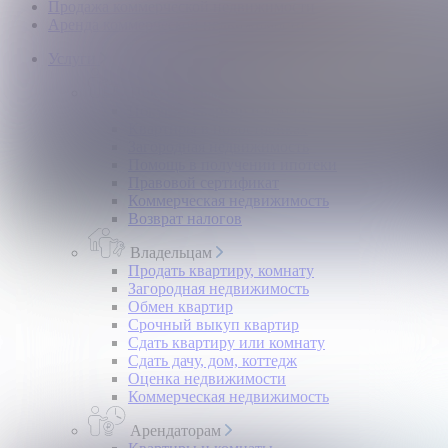
Продажа коммерческой недвижимости
Аренда коммерческой недвижимости
Услуги
Покупателям
Покупка квартир и комнат
Квартиры в новостройках
Загородная недвижимость
Помощь в получении ипотеки
Правовой сертификат
Коммерческая недвижимость
Возврат налогов
Владельцам
Продать квартиру, комнату
Загородная недвижимость
Обмен квартир
Срочный выкуп квартир
Сдать квартиру или комнату
Сдать дачу, дом, коттедж
Оценка недвижимости
Коммерческая недвижимость
Арендаторам