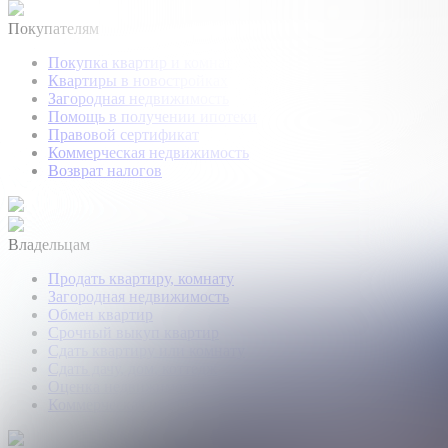
Покупателям
Покупка квартир и комнат
Квартиры в новостройках
Загородная недвижимость
Помощь в получении ипотеки
Правовой сертификат
Коммерческая недвижимость
Возврат налогов
Владельцам
Продать квартиру, комнату
Загородная недвижимость
Обмен квартир
Срочный выкуп квартир
Сдать квартиру или комнату
Сдать дачу, дом, коттедж
Оценка недвижимости
Коммерческая недвижимость