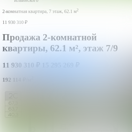
Ильинского
2
2-комнатная квартира,
7 этаж,
62.1 м
11 930 310
₽
Продажа 2-комнатной
квартиры,
62.1 м²,
этаж 7/9
11 930 310
₽
15 295 269
₽
2
192 114 ₽/м