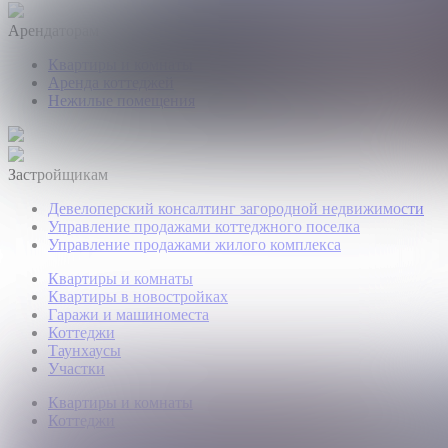
Арендаторам
Квартиры и комнаты
Аренда коттеджей
Нежилые помещения
Застройщикам
Девелоперский консалтинг загородной недвижимости
Управление продажами коттеджного поселка
Управление продажами жилого комплекса
Квартиры и комнаты
Квартиры в новостройках
Гаражи и машиноместа
Коттеджи
Таунхаусы
Участки
Квартиры и комнаты
Коттеджи