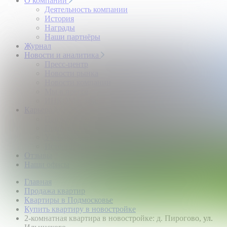
О компании
Деятельность компании
История
Награды
Наши партнёры
Журнал
Новости и аналитика
Пресс-центр
Новости рынка
Новости компании
Мы в прессе
ИНКОМ в эфире
Карьера
Партнерство с ИНКОМ
Приглашаем
Учебный центр
Истории успеха
Отзывы
Наши офисы
Главная
Продажа квартир
Квартиры в Подмосковье
Купить квартиру в новостройке
2-комнатная квартира в новостройке: д. Пирогово, ул.