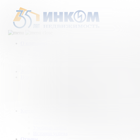
О компании
Деятельность компании
История
Награды
Наши партнеры
Журнал
Новости и аналитика
Пресс-центр
Новости рынка
Новости компании
Мы в прессе
ИНКОМ в эфире
Карьера
Партнерство с ИНКОМ
Приглашаем
Учебный центр
Истории успеха
Отзывы