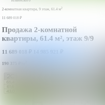
Ильинского
2
2-комнатная квартира,
9 этаж,
61.4 м
11 689 018
₽
Продажа 2-комнатной
квартиры,
61.4 м²,
этаж 9/9
11 689 018
₽
14 985 921
₽
2
190 375 ₽/м