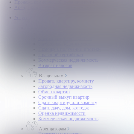
Продажа коммерческой недвижимости
Аренда коммерческой недвижимости
Услуги
Покупателям
Покупка квартир и комнат
Квартиры в новостройках
Загородная недвижимость
Помощь в получении ипотеки
Правовой сертификат
Коммерческая недвижимость
Возврат налогов
Владельцам
Продать квартиру, комнату
Загородная недвижимость
Обмен квартир
Срочный выкуп квартир
Сдать квартиру или комнату
Сдать дачу, дом, коттедж
Оценка недвижимости
Коммерческая недвижимость
Арендаторам