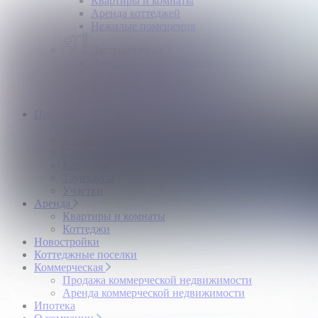
Квартиры и комнаты
Аренда коттеджей
Нежилые помещения
Застройщикам
Девелоперский консалтинг загородной
недвижимости
Управление продажами коттеджного поселка
Управление продажами жилого комплекса
Продажа
Квартиры и комнаты
Квартиры в новостройках
Гаражи и машиноместа
Коттеджи
Таунхаусы
Участки
Аренда
Квартиры и комнаты
Коттеджи
Новостройки
Коттеджные поселки
Коммерческая
Продажа коммерческой недвижимости
Аренда коммерческой недвижимости
Ипотека