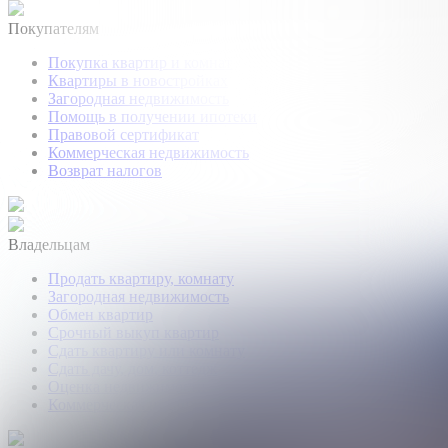
Покупателям
Покупка квартир и комнат
Квартиры в новостройках
Загородная недвижимость
Помощь в получении ипотеки
Правовой сертификат
Коммерческая недвижимость
Возврат налогов
Владельцам
Продать квартиру, комнату
Загородная недвижимость
Обмен квартир
Срочный выкуп квартир
Сдать квартиру или комнату
Сдать дачу, дом, коттедж
Оценка недвижимости
Коммерческая недвижимость