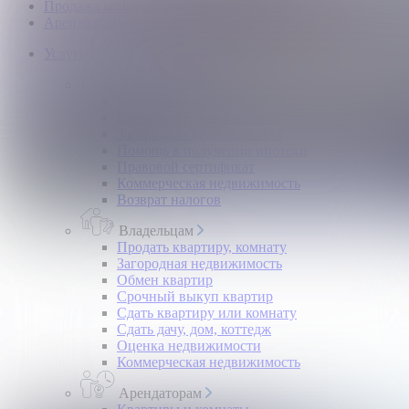
Продажа коммерческой недвижимости
Аренда коммерческой недвижимости
Услуги
Покупателям
Покупка квартир и комнат
Квартиры в новостройках
Загородная недвижимость
Помощь в получении ипотеки
Правовой сертификат
Коммерческая недвижимость
Возврат налогов
Владельцам
Продать квартиру, комнату
Загородная недвижимость
Обмен квартир
Срочный выкуп квартир
Сдать квартиру или комнату
Сдать дачу, дом, коттедж
Оценка недвижимости
Коммерческая недвижимость
Арендаторам