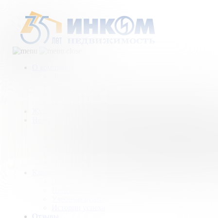
О компании
Деятельность компании
История
Награды
Наши партнеры
Журнал
Новости и аналитика
Пресс-центр
Новости рынка
Новости компании
Мы в прессе
ИНКОМ в эфире
Карьера
Партнерство с ИНКОМ
Приглашаем
Учебный центр
Истории успеха
Отзывы