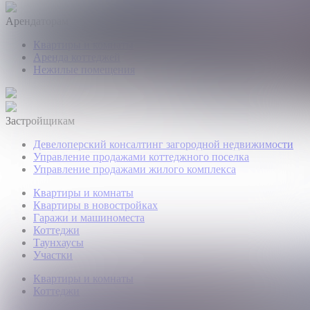
Арендаторам
Квартиры и комнаты
Аренда коттеджей
Нежилые помещения
Застройщикам
Девелоперский консалтинг загородной недвижимости
Управление продажами коттеджного поселка
Управление продажами жилого комплекса
Квартиры и комнаты
Квартиры в новостройках
Гаражи и машиноместа
Коттеджи
Таунхаусы
Участки
Квартиры и комнаты
Коттеджи