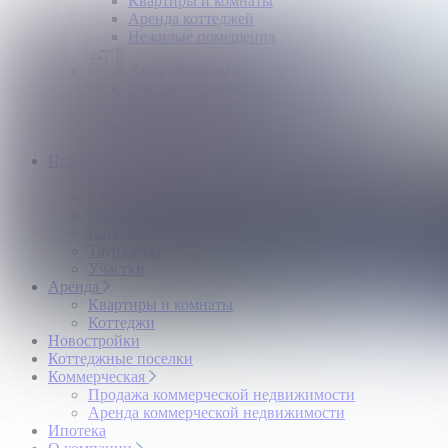
Квартиры и комнаты
Аренда коттеджей
Нежилые помещения
Застройщикам
Девелоперский консалтинг загородной
недвижимости
Управление продажами коттеджного поселка
Управление продажами жилого комплекса
Продажа
Квартиры и комнаты
Квартиры в новостройках
Гаражи и машиноместа
Коттеджи
Таунхаусы
Участки
Аренда
Квартиры и комнаты
Коттеджи
Новостройки
Коттеджные поселки
Коммерческая
Продажа коммерческой недвижимости
Аренда коммерческой недвижимости
Ипотека