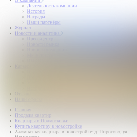
О компании
Деятельность компании
История
Награды
Наши партнёры
Журнал
Новости и аналитика
Пресс-центр
Новости рынка
Новости компании
Мы в прессе
ИНКОМ в эфире
Карьера
Партнерство с ИНКОМ
Приглашаем
Учебный центр
Истории успеха
Отзывы
Наши офисы
Главная
Продажа квартир
Квартиры в Подмосковье
Купить квартиру в новостройке
2-комнатная квартира в новостройке: д. Пирогово, ул.