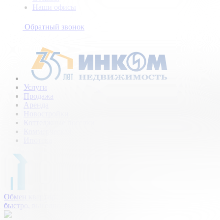
Наши офисы
+7
(495)
Обратный звонок
154-
94-
75
Услуги
Продажа
Аренда
Новостройки
Коттеджные поселки
Коммерческая
Ипотека
Обмен квартир:
быстро, выгодно, безопасно.