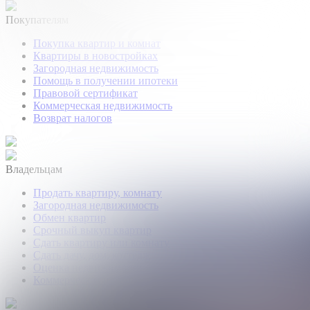
Покупателям
Покупка квартир и комнат
Квартиры в новостройках
Загородная недвижимость
Помощь в получении ипотеки
Правовой сертификат
Коммерческая недвижимость
Возврат налогов
Владельцам
Продать квартиру, комнату
Загородная недвижимость
Обмен квартир
Срочный выкуп квартир
Сдать квартиру или комнату
Сдать дачу, дом, коттедж
Оценка недвижимости
Коммерческая недвижимость