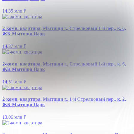
14,35 млн
₽
2-комн. квартира, Мытищи г., Стрелковый 1-й пер., к. 6,
ЖК Мытищи Парк
14,37 млн
₽
2-комн. квартира, Мытищи г., Стрелковый 1-й пер., к. 6,
ЖК Мытищи Парк
14,51 млн
₽
2-комн. квартира, Мытищи г., 1-й Стрелковый пер., к. 2,
ЖК Мытищи Парк
13,06 млн
₽