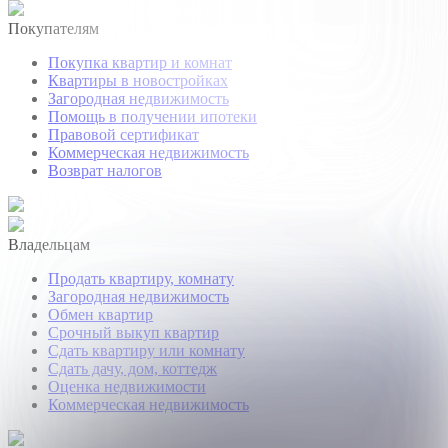
Покупателям
Покупка квартир и комнат
Квартиры в новостройках
Загородная недвижимость
Помощь в получении ипотеки
Правовой сертификат
Коммерческая недвижимость
Возврат налогов
Владельцам
Продать квартиру, комнату
Загородная недвижимость
Обмен квартир
Срочный выкуп квартир
Сдать квартиру или комнату
Сдать дачу, дом, коттедж
Оценка недвижимости
Коммерческая недвижимость