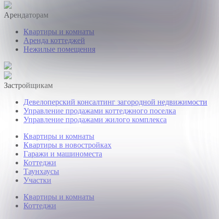
Арендаторам
Квартиры и комнаты
Аренда коттеджей
Нежилые помещения
Застройщикам
Девелоперский консалтинг загородной недвижимости
Управление продажами коттеджного поселка
Управление продажами жилого комплекса
Квартиры и комнаты
Квартиры в новостройках
Гаражи и машиноместа
Коттеджи
Таунхаусы
Участки
Квартиры и комнаты
Коттеджи