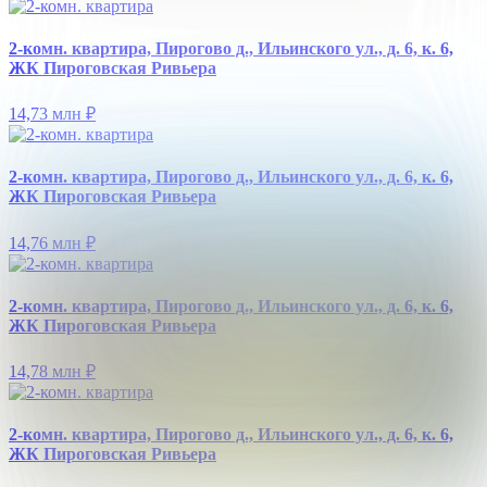
2-комн. квартира, Пирогово д., Ильинского ул., д. 6, к. 6,
ЖК Пироговская Ривьера
14,73 млн
₽
2-комн. квартира, Пирогово д., Ильинского ул., д. 6, к. 6,
ЖК Пироговская Ривьера
14,76 млн
₽
2-комн. квартира, Пирогово д., Ильинского ул., д. 6, к. 6,
ЖК Пироговская Ривьера
14,78 млн
₽
2-комн. квартира, Пирогово д., Ильинского ул., д. 6, к. 6,
ЖК Пироговская Ривьера