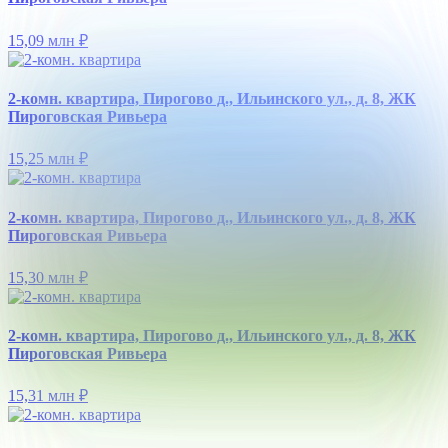
15,09 млн
₽
2-комн. квартира, Пирогово д., Ильинского ул., д. 8, ЖК
Пироговская Ривьера
15,25 млн
₽
2-комн. квартира, Пирогово д., Ильинского ул., д. 8, ЖК
Пироговская Ривьера
15,30 млн
₽
2-комн. квартира, Пирогово д., Ильинского ул., д. 8, ЖК
Пироговская Ривьера
15,31 млн
₽