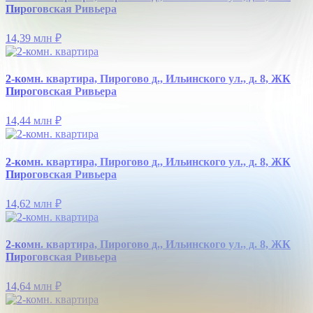
Пироговская Ривьера
14,39 млн
₽
2-комн. квартира, Пирогово д., Ильинского ул., д. 8, ЖК
Пироговская Ривьера
14,44 млн
₽
2-комн. квартира, Пирогово д., Ильинского ул., д. 8, ЖК
Пироговская Ривьера
14,62 млн
₽
2-комн. квартира, Пирогово д., Ильинского ул., д. 8, ЖК
Пироговская Ривьера
14,64 млн
₽