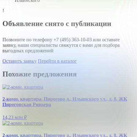
Ильинского
!
Объявление снято с публикации
Позвоните по телефону
+7 (495) 363-10-03
или оставьте
заявку, наши специалисты свяжутся с вами для подбора
выгодных предложений
Оставить заявку
Перейти в каталог
Похожие предложения
2-комн. квартира, Пирогово д., Ильинского ул., д. 8, ЖК
Пироговская Ривьера
14,23 млн
₽
2-комн. квартира, Пирогово д., Ильинского ул., д. 8, ЖК