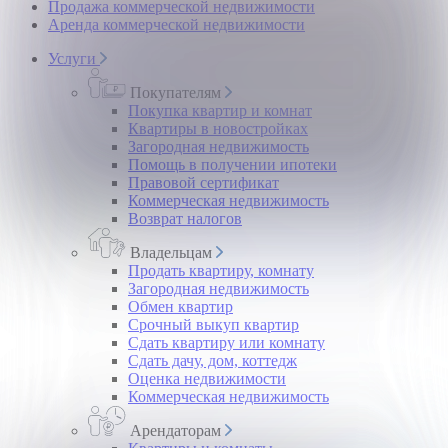
Продажа коммерческой недвижимости
Аренда коммерческой недвижимости
Услуги
Покупателям
Покупка квартир и комнат
Квартиры в новостройках
Загородная недвижимость
Помощь в получении ипотеки
Правовой сертификат
Коммерческая недвижимость
Возврат налогов
Владельцам
Продать квартиру, комнату
Загородная недвижимость
Обмен квартир
Срочный выкуп квартир
Сдать квартиру или комнату
Сдать дачу, дом, коттедж
Оценка недвижимости
Коммерческая недвижимость
Арендаторам