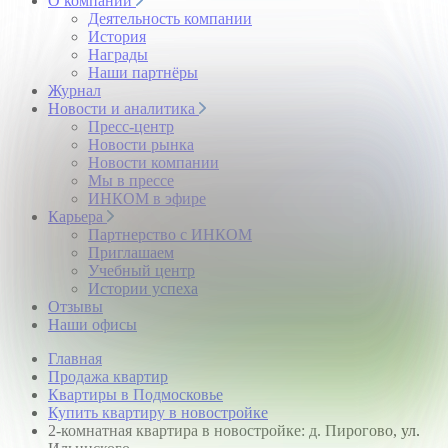
О компании
Деятельность компании
История
Награды
Наши партнёры
Журнал
Новости и аналитика
Пресс-центр
Новости рынка
Новости компании
Мы в прессе
ИНКОМ в эфире
Карьера
Партнерство с ИНКОМ
Приглашаем
Учебный центр
Истории успеха
Отзывы
Наши офисы
Главная
Продажа квартир
Квартиры в Подмосковье
Купить квартиру в новостройке
2-комнатная квартира в новостройке: д. Пирогово, ул.