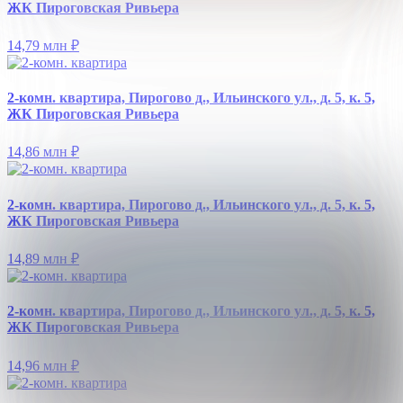
ЖК Пироговская Ривьера
14,79 млн
₽
2-комн. квартира, Пирогово д., Ильинского ул., д. 5, к. 5,
ЖК Пироговская Ривьера
14,86 млн
₽
2-комн. квартира, Пирогово д., Ильинского ул., д. 5, к. 5,
ЖК Пироговская Ривьера
14,89 млн
₽
2-комн. квартира, Пирогово д., Ильинского ул., д. 5, к. 5,
ЖК Пироговская Ривьера
14,96 млн
₽