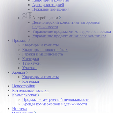
Квартиры и комнаты
Аренда коттеджей
Нежилые помещения
Застройщикам
Девелоперский консалтинг загородной
недвижимости
Управление продажами коттеджного поселка
Управление продажами жилого комплекса
Продажа
Квартиры и комнаты
Квартиры в новостройках
Гаражи и машиноместа
Коттеджи
Таунхаусы
Участки
Аренда
Квартиры и комнаты
Коттеджи
Новостройки
Коттеджные поселки
Коммерческая
Продажа коммерческой недвижимости
Аренда коммерческой недвижимости
Ипотека