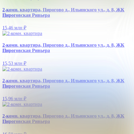
2-комн. квартира, Пирогово д., Ильинского ул., д. 8, ЖК
Пироговская Ривьера
15,46 млн
₽
2-комн. квартира, Пирогово д., Ильинского ул., д. 8, ЖК
Пироговская Ривьера
15,53 млн
₽
2-комн. квартира, Пирогово д., Ильинского ул., д. 8, ЖК
Пироговская Ривьера
15,96 млн
₽
2-комн. квартира, Пирогово д., Ильинского ул., д. 8, ЖК
Пироговская Ривьера