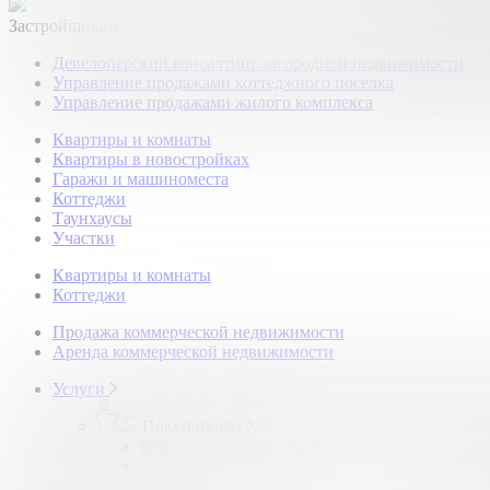
Застройщикам
Девелоперский консалтинг загородной недвижимости
Управление продажами коттеджного поселка
Управление продажами жилого комплекса
Квартиры и комнаты
Квартиры в новостройках
Гаражи и машиноместа
Коттеджи
Таунхаусы
Участки
Квартиры и комнаты
Коттеджи
Продажа коммерческой недвижимости
Аренда коммерческой недвижимости
Услуги
Покупателям
Покупка квартир и комнат
Квартиры в новостройках
Загородная недвижимость