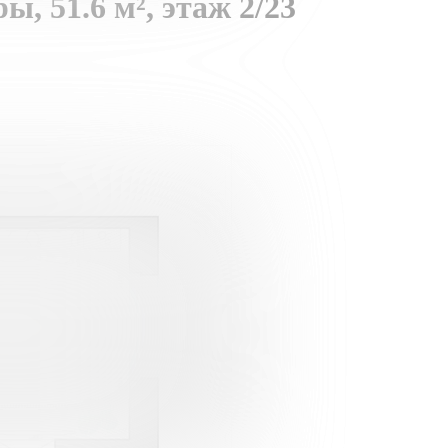
ры,
51.6 м²,
этаж 2/23