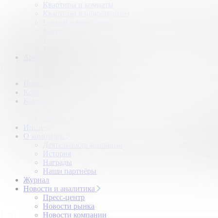
Квартиры и комнаты
Квартиры в новостройках
Гаражи и машиноместа
Коттеджи
Таунхаусы
Участки
Аренда
Квартиры и комнаты
Коттеджи
Новостройки
Коттеджные поселки
Коммерческая
Продажа коммерческой недвижимости
Аренда коммерческой недвижимости
Ипотека
О компании
Деятельность компании
История
Награды
Наши партнёры
Журнал
Новости и аналитика
Пресс-центр
Новости рынка
Новости компании