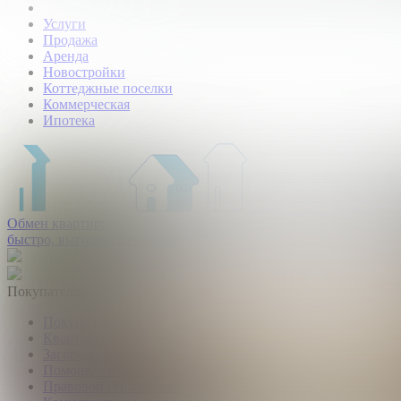
Услуги
Продажа
Аренда
Новостройки
Коттеджные поселки
Коммерческая
Ипотека
Обмен квартир:
быстро, выгодно, безопасно.
Покупателям
Покупка квартир и комнат
Квартиры в новостройках
Загородная недвижимость
Помощь в получении ипотеки
Правовой сертификат