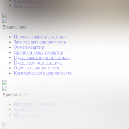
Коммерческая недвижимость
Возврат налогов
Владельцам
Продать квартиру, комнату
Загородная недвижимость
Обмен квартир
Срочный выкуп квартир
Сдать квартиру или комнату
Сдать дачу, дом, коттедж
Оценка недвижимости
Коммерческая недвижимость
Арендаторам
Квартиры и комнаты
Аренда коттеджей
Нежилые помещения