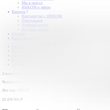
Мы в прессе
ИНКОМ в эфире
Карьера
Партнерство с ИНКОМ
Приглашаем
Учебный центр
Истории успеха
Отзывы
Наши офисы
Главная
Продажа квартир
Квартиры в Подмосковье
Купить квартиру в новостройке
2-комнатная квартира в новостройке: д. Челобитьево,
2
2-комнатная квартира,
2 этаж,
51.6 м
Челобитьево д., к. 11.2, ЖК Белый Grad (Град)
Лот нов-799539
12 430 000
₽