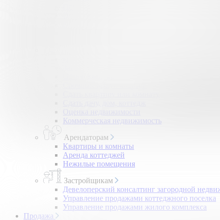
Помощь в получении ипотеки
Правовой сертификат
Коммерческая недвижимость
Возврат налогов
Владельцам
Продать квартиру, комнату
Загородная недвижимость
Обмен квартир
Срочный выкуп квартир
Сдать квартиру или комнату
Сдать дачу, дом, коттедж
Оценка недвижимости
Коммерческая недвижимость
Арендаторам
Квартиры и комнаты
Аренда коттеджей
Нежилые помещения
Застройщикам
Девелоперский консалтинг загородной недв
Управление продажами коттеджного поселка
Управление продажами жилого комплекса
Продажа