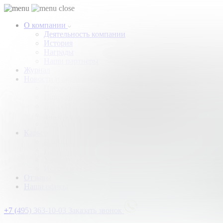
О компании
Деятельность компании
История
Награды
Наши партнеры
Журнал
Новости и аналитика
Пресс-центр
Новости рынка
Новости компании
Мы в прессе
ИНКОМ в эфире
Карьера
Партнерство с ИНКОМ
Приглашаем
Учебный центр
Истории успеха
Отзывы
Наши офисы
+7 (495) 363-10-03
Заказать звонок