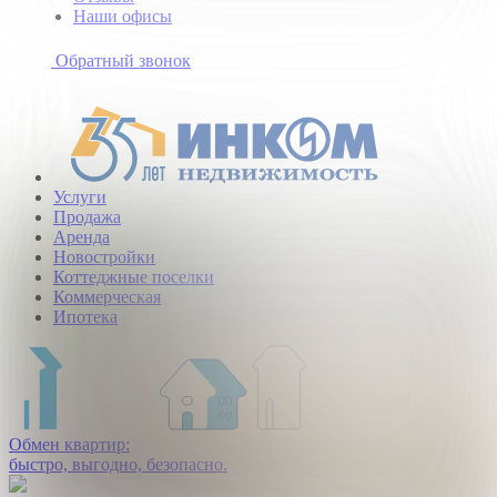
Наши офисы
+7
(495)
Обратный звонок
363-
10-
40
Услуги
Продажа
Аренда
Новостройки
Коттеджные поселки
Коммерческая
Ипотека
Обмен квартир:
быстро, выгодно, безопасно.