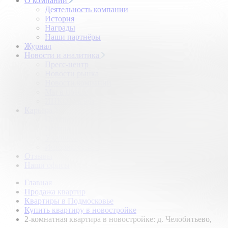
О компании
Деятельность компании
История
Награды
Наши партнёры
Журнал
Новости и аналитика
Пресс-центр
Новости рынка
Новости компании
Мы в прессе
ИНКОМ в эфире
Карьера
Партнерство с ИНКОМ
Приглашаем
Учебный центр
Истории успеха
Отзывы
Наши офисы
Главная
Продажа квартир
Квартиры в Подмосковье
Купить квартиру в новостройке
2-комнатная квартира в новостройке: д. Челобитьево,