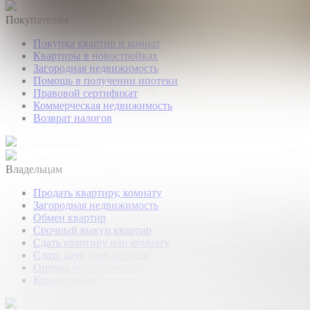
Покупателям
Покупка квартир и комнат
Квартиры в новостройках
Загородная недвижимость
Помощь в получении ипотеки
Правовой сертификат
Коммерческая недвижимость
Возврат налогов
Владельцам
Продать квартиру, комнату
Загородная недвижимость
Обмен квартир
Срочный выкуп квартир
Сдать квартиру или комнату
Сдать дачу, дом, коттедж
Оценка недвижимости
Коммерческая недвижимость