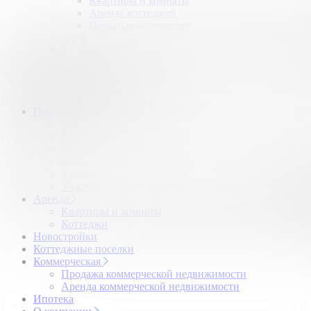
Квартиры и комнаты
Аренда коттеджей
Нежилые помещения
Застройщикам
Девелоперский консалтинг загородной
недвижимости
Управление продажами коттеджного поселка
Управление продажами жилого комплекса
Продажа
Квартиры и комнаты
Квартиры в новостройках
Гаражи и машиноместа
Коттеджи
Таунхаусы
Участки
Аренда
Квартиры и комнаты
Коттеджи
Новостройки
Коттеджные поселки
Коммерческая
Продажа коммерческой недвижимости
Аренда коммерческой недвижимости
Ипотека