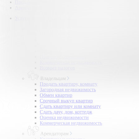
Продажа коммерческой недвижимости
Аренда коммерческой недвижимости
Услуги
Покупателям
Покупка квартир и комнат
Квартиры в новостройках
Загородная недвижимость
Помощь в получении ипотеки
Правовой сертификат
Коммерческая недвижимость
Возврат налогов
Владельцам
Продать квартиру, комнату
Загородная недвижимость
Обмен квартир
Срочный выкуп квартир
Сдать квартиру или комнату
Сдать дачу, дом, коттедж
Оценка недвижимости
Коммерческая недвижимость
Арендаторам