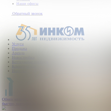
Наши офисы
+7
(495)
Обратный звонок
363-
10-
40
Услуги
Продажа
Аренда
Новостройки
Коттеджные поселки
Коммерческая
Ипотека
Обмен квартир:
быстро, выгодно, безопасно.