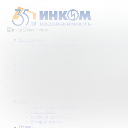
О компании
Деятельность компании
История
Награды
Наши партнеры
Журнал
Новости и аналитика
Пресс-центр
Новости рынка
Новости компании
Мы в прессе
ИНКОМ в эфире
Карьера
Партнерство с ИНКОМ
Приглашаем
Учебный центр
Истории успеха
Отзывы