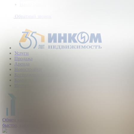
Наши офисы
+7
(495)
Обратный звонок
363-
10-
40
Услуги
Продажа
Аренда
Новостройки
Коттеджные поселки
Коммерческая
Ипотека
Обмен квартир:
быстро, выгодно, безопасно.