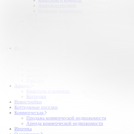
Квартиры и комнаты
Аренда коттеджей
Нежилые помещения
Застройщикам
Девелоперский консалтинг загородной
недвижимости
Управление продажами коттеджного поселка
Управление продажами жилого комплекса
Продажа
Квартиры и комнаты
Квартиры в новостройках
Гаражи и машиноместа
Коттеджи
Таунхаусы
Участки
Аренда
Квартиры и комнаты
Коттеджи
Новостройки
Коттеджные поселки
Коммерческая
Продажа коммерческой недвижимости
Аренда коммерческой недвижимости
Ипотека