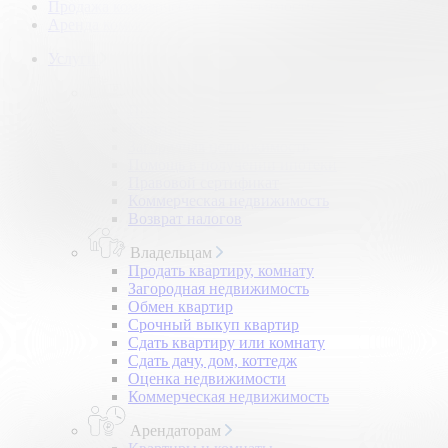
Продажа коммерческой недвижимости
Аренда коммерческой недвижимости
Услуги
Покупателям
Покупка квартир и комнат
Квартиры в новостройках
Загородная недвижимость
Помощь в получении ипотеки
Правовой сертификат
Коммерческая недвижимость
Возврат налогов
Владельцам
Продать квартиру, комнату
Загородная недвижимость
Обмен квартир
Срочный выкуп квартир
Сдать квартиру или комнату
Сдать дачу, дом, коттедж
Оценка недвижимости
Коммерческая недвижимость
Арендаторам