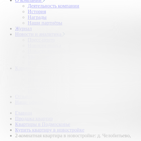
О компании
Деятельность компании
История
Награды
Наши партнёры
Журнал
Новости и аналитика
Пресс-центр
Новости рынка
Новости компании
Мы в прессе
ИНКОМ в эфире
Карьера
Партнерство с ИНКОМ
Приглашаем
Учебный центр
Истории успеха
Отзывы
Наши офисы
Главная
Продажа квартир
Квартиры в Подмосковье
Купить квартиру в новостройке
2-комнатная квартира в новостройке: д. Челобитьево,