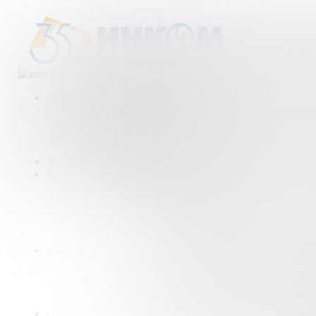
О компании
Деятельность компании
История
Награды
Наши партнеры
Журнал
Новости и аналитика
Пресс-центр
Новости рынка
Новости компании
Мы в прессе
ИНКОМ в эфире
Карьера
Партнерство с ИНКОМ
Приглашаем
Учебный центр
Истории успеха
Отзывы