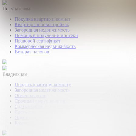
Покупателям
Покупка квартир и комнат
Квартиры в новостройках
Загородная недвижимость
Помощь в получении ипотеки
Правовой сертификат
Коммерческая недвижимость
Возврат налогов
Владельцам
Продать квартиру, комнату
Загородная недвижимость
Обмен квартир
Срочный выкуп квартир
Сдать квартиру или комнату
Сдать дачу, дом, коттедж
Оценка недвижимости
Коммерческая недвижимость