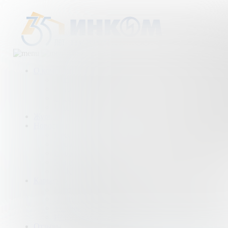
О компании
Деятельность компании
История
Награды
Наши партнеры
Журнал
Новости и аналитика
Пресс-центр
Новости рынка
Новости компании
Мы в прессе
ИНКОМ в эфире
Карьера
Партнерство с ИНКОМ
Приглашаем
Учебный центр
Истории успеха
Отзывы