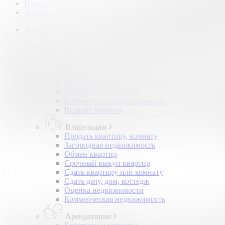
Продажа коммерческой недвижимости
Аренда коммерческой недвижимости
Услуги
Покупателям
Покупка квартир и комнат
Квартиры в новостройках
Загородная недвижимость
Помощь в получении ипотеки
Правовой сертификат
Коммерческая недвижимость
Возврат налогов
Владельцам
Продать квартиру, комнату
Загородная недвижимость
Обмен квартир
Срочный выкуп квартир
Сдать квартиру или комнату
Сдать дачу, дом, коттедж
Оценка недвижимости
Коммерческая недвижимость
Арендаторам