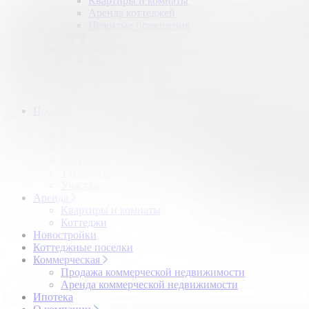
Квартиры и комнаты
Аренда коттеджей
Нежилые помещения
Застройщикам
Девелоперский консалтинг загородной
недвижимости
Управление продажами коттеджного поселка
Управление продажами жилого комплекса
Продажа
Квартиры и комнаты
Квартиры в новостройках
Гаражи и машиноместа
Коттеджи
Таунхаусы
Участки
Аренда
Квартиры и комнаты
Коттеджи
Новостройки
Коттеджные поселки
Коммерческая
Продажа коммерческой недвижимости
Аренда коммерческой недвижимости
Ипотека