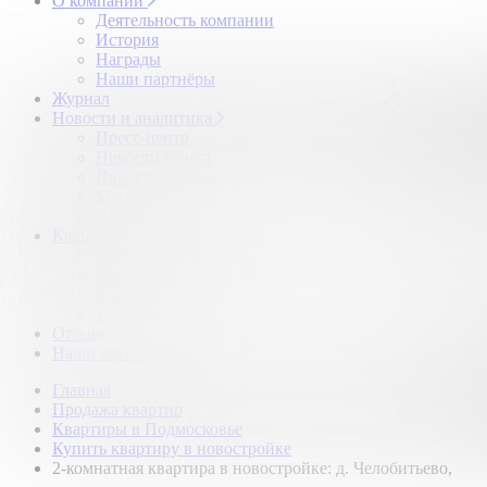
О компании
Деятельность компании
История
Награды
Наши партнёры
Журнал
Новости и аналитика
Пресс-центр
Новости рынка
Новости компании
Мы в прессе
ИНКОМ в эфире
Карьера
Партнерство с ИНКОМ
Приглашаем
Учебный центр
Истории успеха
Отзывы
Наши офисы
Главная
Продажа квартир
Квартиры в Подмосковье
Купить квартиру в новостройке
2-комнатная квартира в новостройке: д. Челобитьево,