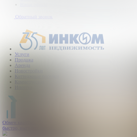
Наши офисы
+7
(495)
Обратный звонок
363-
10-
40
Услуги
Продажа
Аренда
Новостройки
Коттеджные поселки
Коммерческая
Ипотека
Обмен квартир:
быстро, выгодно, безопасно.