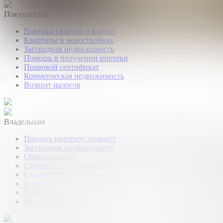
Покупателям
Покупка квартир и комнат
Квартиры в новостройках
Загородная недвижимость
Помощь в получении ипотеки
Правовой сертификат
Коммерческая недвижимость
Возврат налогов
Владельцам
Продать квартиру, комнату
Загородная недвижимость
Обмен квартир
Срочный выкуп квартир
Сдать квартиру или комнату
Сдать дачу, дом, коттедж
Оценка недвижимости
Коммерческая недвижимость