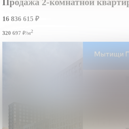
Продажа 2-комнатной кварти
16 836 615
₽
2
320 697 ₽/м