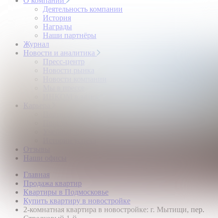
О компании
Деятельность компании
История
Награды
Наши партнёры
Журнал
Новости и аналитика
Пресс-центр
Новости рынка
Новости компании
Мы в прессе
ИНКОМ в эфире
Карьера
Партнерство с ИНКОМ
Приглашаем
Учебный центр
Истории успеха
Отзывы
Наши офисы
Главная
Продажа квартир
Квартиры в Подмосковье
Купить квартиру в новостройке
2-комнатная квартира в новостройке: г. Мытищи, пер.