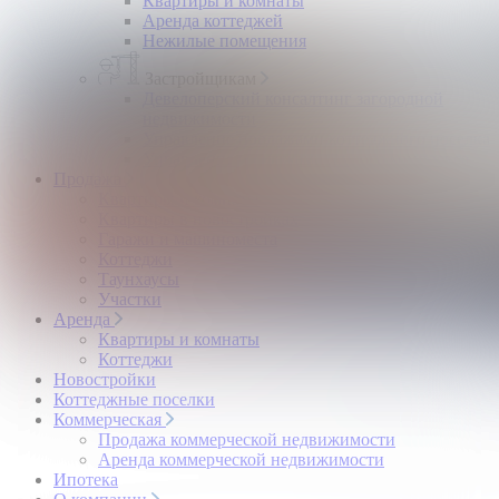
Квартиры и комнаты
Аренда коттеджей
Нежилые помещения
Застройщикам
Девелоперский консалтинг загородной
недвижимости
Управление продажами коттеджного поселка
Управление продажами жилого комплекса
Продажа
Квартиры и комнаты
Квартиры в новостройках
Гаражи и машиноместа
Коттеджи
Таунхаусы
Участки
Аренда
Квартиры и комнаты
Коттеджи
Новостройки
Коттеджные поселки
Коммерческая
Продажа коммерческой недвижимости
Аренда коммерческой недвижимости
Ипотека