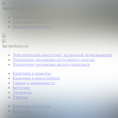
Арендаторам
Квартиры и комнаты
Аренда коттеджей
Нежилые помещения
Застройщикам
Девелоперский консалтинг загородной недвижимости
Управление продажами коттеджного поселка
Управление продажами жилого комплекса
Квартиры и комнаты
Квартиры в новостройках
Гаражи и машиноместа
Коттеджи
Таунхаусы
Участки
Квартиры и комнаты
Коттеджи