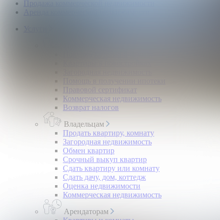
Продажа коммерческой недвижимости
Аренда коммерческой недвижимости
Услуги
Покупателям
Покупка квартир и комнат
Квартиры в новостройках
Загородная недвижимость
Помощь в получении ипотеки
Правовой сертификат
Коммерческая недвижимость
Возврат налогов
Владельцам
Продать квартиру, комнату
Загородная недвижимость
Обмен квартир
Срочный выкуп квартир
Сдать квартиру или комнату
Сдать дачу, дом, коттедж
Оценка недвижимости
Коммерческая недвижимость
Арендаторам