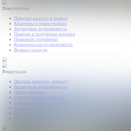
Покупателям
Покупка квартир и комнат
Квартиры в новостройках
Загородная недвижимость
Помощь в получении ипотеки
Правовой сертификат
Коммерческая недвижимость
Возврат налогов
Владельцам
Продать квартиру, комнату
Загородная недвижимость
Обмен квартир
Срочный выкуп квартир
Сдать квартиру или комнату
Сдать дачу, дом, коттедж
Оценка недвижимости
Коммерческая недвижимость