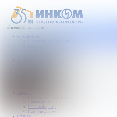
О компании
Деятельность компании
История
Награды
Наши партнеры
Журнал
Новости и аналитика
Пресс-центр
Новости рынка
Новости компании
Мы в прессе
ИНКОМ в эфире
Карьера
Партнерство с ИНКОМ
Приглашаем
Учебный центр
Истории успеха
Отзывы