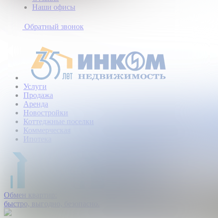
Наши офисы
+7
(495)
Обратный звонок
363-
10-
40
Услуги
Продажа
Аренда
Новостройки
Коттеджные поселки
Коммерческая
Ипотека
Обмен квартир:
быстро, выгодно, безопасно.