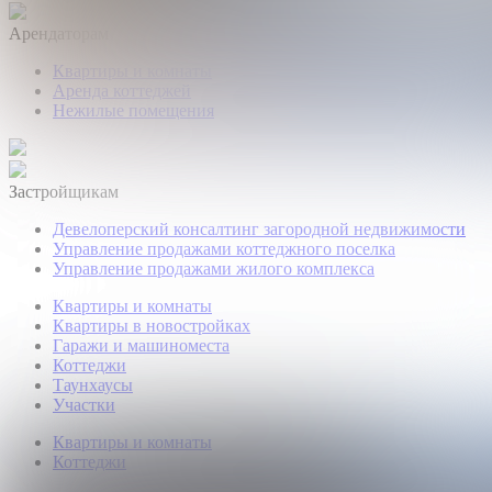
Арендаторам
Квартиры и комнаты
Аренда коттеджей
Нежилые помещения
Застройщикам
Девелоперский консалтинг загородной недвижимости
Управление продажами коттеджного поселка
Управление продажами жилого комплекса
Квартиры и комнаты
Квартиры в новостройках
Гаражи и машиноместа
Коттеджи
Таунхаусы
Участки
Квартиры и комнаты
Коттеджи