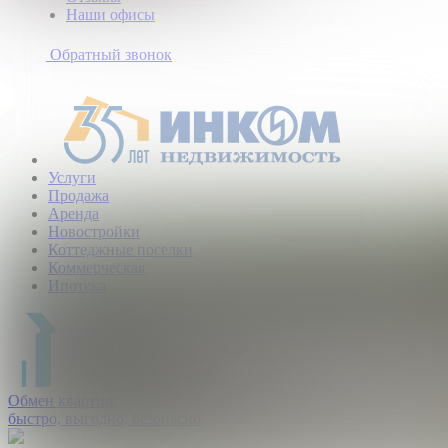
Наши офисы
+7
(495)
Обратный звонок
363-
10-
40
Услуги
Продажа
Аренда
Новостройки
Коттеджные поселки
Коммерческая
Ипотека
Обмен квартир:
быстро, выгодно, безопасно.