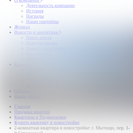
О компании
Деятельность компании
История
Награды
Наши партнёры
Журнал
Новости и аналитика
Пресс-центр
Новости рынка
Новости компании
Мы в прессе
ИНКОМ в эфире
Карьера
Партнерство с ИНКОМ
Приглашаем
Учебный центр
Истории успеха
Отзывы
Наши офисы
Главная
Продажа квартир
Квартиры в Подмосковье
Купить квартиру в новостройке
2-комнатная квартира в новостройке: г. Мытищи, пер. 1-