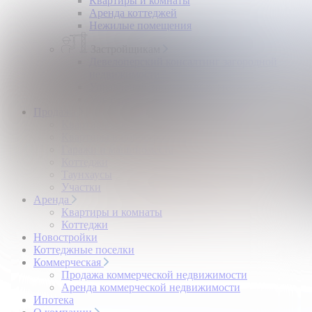
Квартиры и комнаты
Аренда коттеджей
Нежилые помещения
Застройщикам
Девелоперский консалтинг загородной
недвижимости
Управление продажами коттеджного поселка
Управление продажами жилого комплекса
Продажа
Квартиры и комнаты
Квартиры в новостройках
Гаражи и машиноместа
Коттеджи
Таунхаусы
Участки
Аренда
Квартиры и комнаты
Коттеджи
Новостройки
Коттеджные поселки
Коммерческая
Продажа коммерческой недвижимости
Аренда коммерческой недвижимости
Ипотека