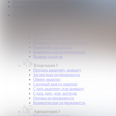
Продажа коммерческой недвижимости
Аренда коммерческой недвижимости
Услуги
Покупателям
Покупка квартир и комнат
Квартиры в новостройках
Загородная недвижимость
Помощь в получении ипотеки
Правовой сертификат
Коммерческая недвижимость
Возврат налогов
Владельцам
Продать квартиру, комнату
Загородная недвижимость
Обмен квартир
Срочный выкуп квартир
Сдать квартиру или комнату
Сдать дачу, дом, коттедж
Оценка недвижимости
Коммерческая недвижимость
Арендаторам