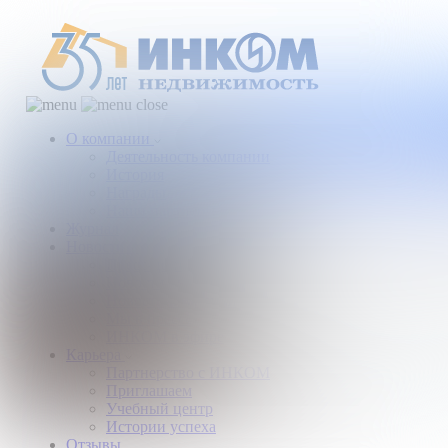
О компании
Деятельность компании
История
Награды
Наши партнеры
Журнал
Новости и аналитика
Пресс-центр
Новости рынка
Новости компании
Мы в прессе
ИНКОМ в эфире
Карьера
Партнерство с ИНКОМ
Приглашаем
Учебный центр
Истории успеха
Отзывы