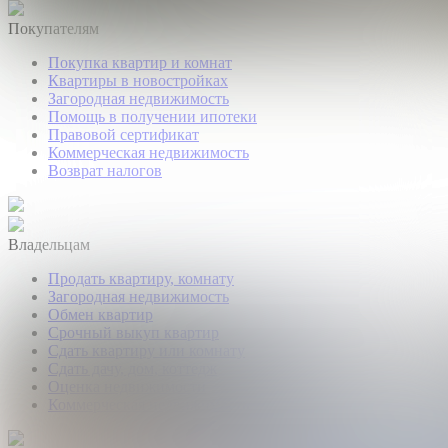
Покупателям
Покупка квартир и комнат
Квартиры в новостройках
Загородная недвижимость
Помощь в получении ипотеки
Правовой сертификат
Коммерческая недвижимость
Возврат налогов
Владельцам
Продать квартиру, комнату
Загородная недвижимость
Обмен квартир
Срочный выкуп квартир
Сдать квартиру или комнату
Сдать дачу, дом, коттедж
Оценка недвижимости
Коммерческая недвижимость