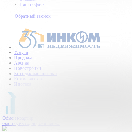
Наши офисы
+7
(495)
Обратный звонок
154-
94-
75
Услуги
Продажа
Аренда
Новостройки
Коттеджные поселки
Коммерческая
Ипотека
Обмен квартир:
быстро, выгодно, безопасно.