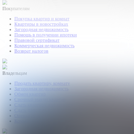
Покупателям
Покупка квартир и комнат
Квартиры в новостройках
Загородная недвижимость
Помощь в получении ипотеки
Правовой сертификат
Коммерческая недвижимость
Возврат налогов
Владельцам
Продать квартиру, комнату
Загородная недвижимость
Обмен квартир
Срочный выкуп квартир
Сдать квартиру или комнату
Сдать дачу, дом, коттедж
Оценка недвижимости
Коммерческая недвижимость