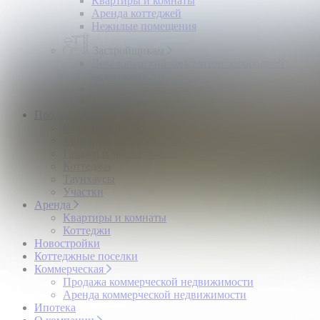
Квартиры и комнаты
Аренда коттеджей
Нежилые помещения
Застройщикам
Девелоперский консалтинг загородной
недвижимости
Управление продажами коттеджного поселка
Управление продажами жилого комплекса
Продажа
Квартиры и комнаты
Квартиры в новостройках
Гаражи и машиноместа
Коттеджи
Таунхаусы
Участки
Аренда
Квартиры и комнаты
Коттеджи
Новостройки
Коттеджные поселки
Коммерческая
Продажа коммерческой недвижимости
Аренда коммерческой недвижимости
Ипотека