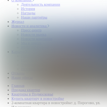
О компании
Деятельность компании
История
Награды
Наши партнёры
Журнал
Новости и аналитика
Пресс-центр
Новости рынка
Новости компании
Мы в прессе
ИНКОМ в эфире
Карьера
Партнерство с ИНКОМ
Приглашаем
Учебный центр
Истории успеха
Отзывы
Наши офисы
Главная
Продажа квартир
Квартиры в Подмосковье
Купить квартиру в новостройке
2-комнатная квартира в новостройке: д. Пирогово, ул.