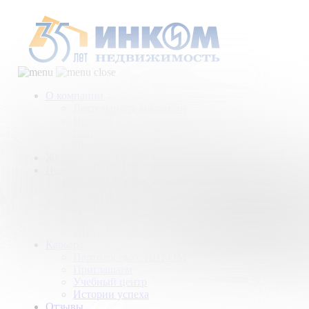
О компании
Деятельность компании
История
Награды
Наши партнеры
Журнал
Новости и аналитика
Пресс-центр
Новости рынка
Новости компании
Мы в прессе
ИНКОМ в эфире
Карьера
Партнерство с ИНКОМ
Приглашаем
Учебный центр
Истории успеха
Отзывы