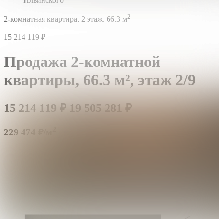
Ильинского
2
2-комнатная квартира,
2 этаж,
66.3 м
15 214 119
₽
Продажа 2-комнатной
квартиры,
66.3 м²,
этаж 2/9
15 214 119
₽
19 505 281
₽
2
229 474 ₽/м