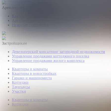
Арендаторам
Квартиры и комнаты
Аренда коттеджей
Нежилые помещения
Застройщикам
Девелоперский консалтинг загородной недвижимости
Управление продажами коттеджного поселка
Управление продажами жилого комплекса
Квартиры и комнаты
Квартиры в новостройках
Гаражи и машиноместа
Коттеджи
Таунхаусы
Участки
Квартиры и комнаты
Коттеджи