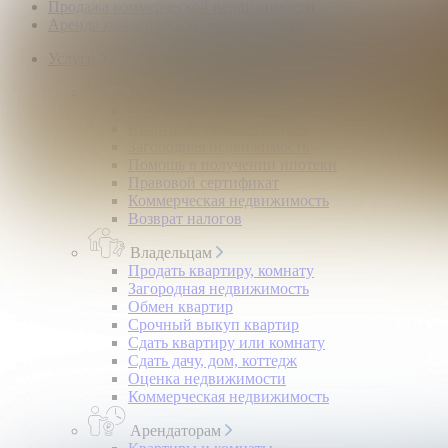
Продажа коммерческой недвижимости
Аренда коммерческой недвижимости
Услуги
Покупателям
Покупка квартир и комнат
Квартиры в новостройках
Загородная недвижимость
Помощь в получении ипотеки
Правовой сертификат
Коммерческая недвижимость
Возврат налогов
Владельцам
Продать квартиру, комнату
Загородная недвижимость
Обмен квартир
Срочный выкуп квартир
Сдать квартиру или комнату
Сдать дачу, дом, коттедж
Оценка недвижимости
Коммерческая недвижимость
Арендаторам