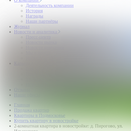
О компании
Деятельность компании
История
Награды
Наши партнёры
Журнал
Новости и аналитика
Пресс-центр
Новости рынка
Новости компании
Мы в прессе
ИНКОМ в эфире
Карьера
Партнерство с ИНКОМ
Приглашаем
Учебный центр
Истории успеха
Отзывы
Наши офисы
Главная
Продажа квартир
Квартиры в Подмосковье
Купить квартиру в новостройке
2-комнатная квартира в новостройке: д. Пирогово, ул.