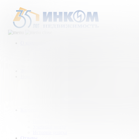
О компании
Деятельность компании
История
Награды
Наши партнеры
Журнал
Новости и аналитика
Пресс-центр
Новости рынка
Новости компании
Мы в прессе
ИНКОМ в эфире
Карьера
Партнерство с ИНКОМ
Приглашаем
Учебный центр
Истории успеха
Отзывы