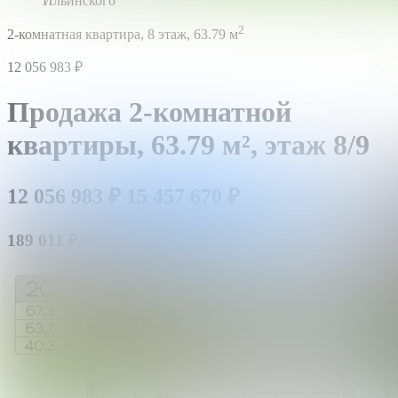
Ильинского
2
2-комнатная квартира,
8 этаж,
63.79 м
12 056 983
₽
Продажа 2-комнатной
квартиры,
63.79 м²,
этаж 8/9
12 056 983
₽
15 457 670
₽
2
189 011 ₽/м