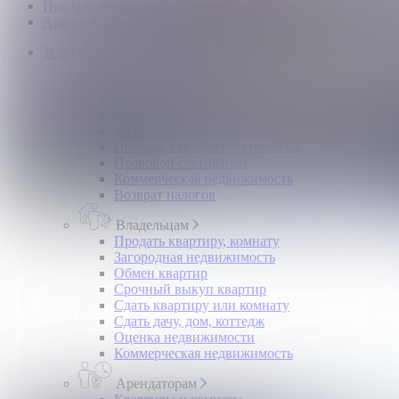
Продажа коммерческой недвижимости
Аренда коммерческой недвижимости
Услуги
Покупателям
Покупка квартир и комнат
Квартиры в новостройках
Загородная недвижимость
Помощь в получении ипотеки
Правовой сертификат
Коммерческая недвижимость
Возврат налогов
Владельцам
Продать квартиру, комнату
Загородная недвижимость
Обмен квартир
Срочный выкуп квартир
Сдать квартиру или комнату
Сдать дачу, дом, коттедж
Оценка недвижимости
Коммерческая недвижимость
Арендаторам