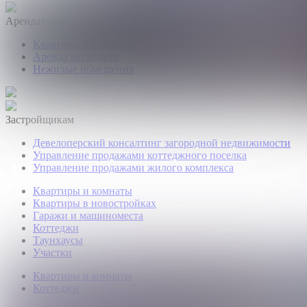
Арендаторам
Квартиры и комнаты
Аренда коттеджей
Нежилые помещения
Застройщикам
Девелоперский консалтинг загородной недвижимости
Управление продажами коттеджного поселка
Управление продажами жилого комплекса
Квартиры и комнаты
Квартиры в новостройках
Гаражи и машиноместа
Коттеджи
Таунхаусы
Участки
Квартиры и комнаты
Коттеджи