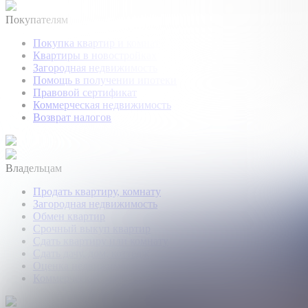
Покупателям
Покупка квартир и комнат
Квартиры в новостройках
Загородная недвижимость
Помощь в получении ипотеки
Правовой сертификат
Коммерческая недвижимость
Возврат налогов
Владельцам
Продать квартиру, комнату
Загородная недвижимость
Обмен квартир
Срочный выкуп квартир
Сдать квартиру или комнату
Сдать дачу, дом, коттедж
Оценка недвижимости
Коммерческая недвижимость