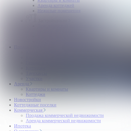
Квартиры и комнаты
Аренда коттеджей
Нежилые помещения
Застройщикам
Девелоперский консалтинг загородной
недвижимости
Управление продажами коттеджного поселка
Управление продажами жилого комплекса
Продажа
Квартиры и комнаты
Квартиры в новостройках
Гаражи и машиноместа
Коттеджи
Таунхаусы
Участки
Аренда
Квартиры и комнаты
Коттеджи
Новостройки
Коттеджные поселки
Коммерческая
Продажа коммерческой недвижимости
Аренда коммерческой недвижимости
Ипотека