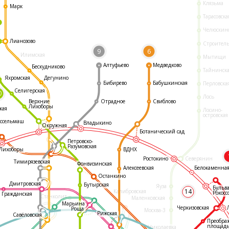
Клязьма
Марк
Тарасовска
Челюскин
Лианозово
Строител
9
6
Илимская
Мытищи
Алтуфьево
Медведково
Бескудниково
Тайнинск
Яхромская
Дегунино
Бибирево
Бабушкинская
Перловска
Селигерская
0
Лось
Отрадное
Свиблово
Верхние
Лихоборы
кая
Лосино-
островская
ссельмаш
Владыкино
Окружная
Ботанический сад
Петровско-
Разумовская
ВДНХ
Лихоборы
Ростокино
Северянин
Тимирязевская
Фонвизинская
Белокаменна
Алексеевская
Останкино
Дмитровская
Бутырская
Яуза
Бульв
14
Калибровская
Рокосс
Гражданская
Станколит
Маленковская
Марьина
Черкизовская
Роща
Москва-3
Рижская
Савёловская
Преобра
площад
Николаевка