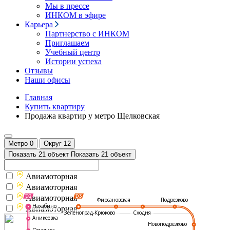
Мы в прессе
ИНКОМ в эфире
Карьера
Партнерство с ИНКОМ
Приглашаем
Учебный центр
Истории успеха
Отзывы
Наши офисы
Главная
Купить квартиру
Продажа квартир у метро Щелковская
Метро
0
Округ
12
Показать 21 объект
Показать 21 объект
Авиамоторная
Авиамоторная
Авиамоторная
Подрезково
Фирсановская
Нахабино
Авиамоторная
Зеленоград-Крюково
Сходня
Аникеевка
Новоподрезково
Опалиха