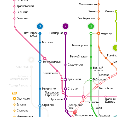
Молжаниново
Красногорская
Физтех
Химки
Павшино
Левобережная
Пенягино
3
7
2
Пятницкое
Планерная
Ховрино
шоссе
Митино
Беломорская
1
Грачёвс
Речной вокзал
*
Волоколамская
Мо
Сходненская
Ильинская
Водный
стадион
Трикотажная
Коптево
Рублево-
Архангельское
Тушинская
Войковская
Троице-Лыково
Балтийская
Мякинино
Спартак
Покровское-
Стрешнево
Одинцово
Красный
Щукинская
Балтиец
Стрешнево
Баковка
Строгино
Октябрьское
Поле
Сокол
Сколково
Панфиловская
Аэропорт
Немчиновка