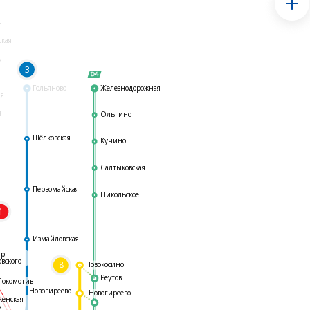
я
ская
ь
3
Гольяново
Железнодорожная
ая
я
Ольгино
Щёлковская
Кучино
Салтыковская
Первомайская
Никольское
1
я
Измайловская
ар
овского
8
Новокосино
Реутов
Локомотив
Новогиреево
Новогиреево
женская
ь