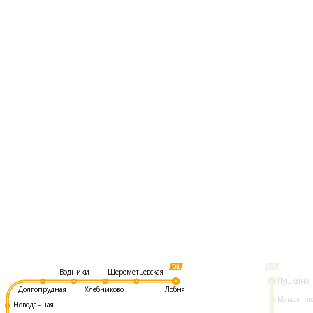
Шереметьевская
Водники
Пушкино
Долгопрудная
Хлебниково
Лобня
Мамонтов
Новодачная