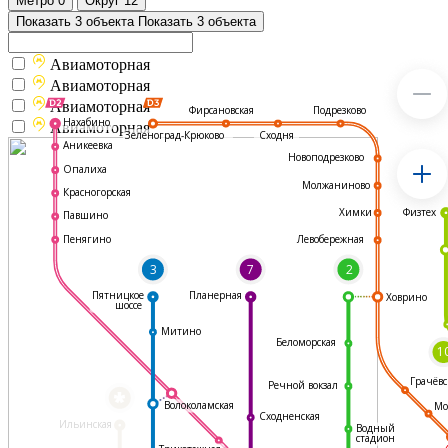
Метро
0
Округ
12
Показать 3 объекта
Показать 3 объекта
Авиамоторная
Авиамоторная
Авиамоторная
Подрезково
Фирсановская
Нахабино
Авиамоторная
Зеленоград-Крюково
Сходня
Аникеевка
Новоподрезково
Опалиха
Молжаниново
Красногорская
Физтех
Химки
Павшино
Левобережная
Пенягино
3
7
2
Пятницкое
Планерная
Ховрино
шоссе
Митино
Беломорская
1
Грачёвс
Речной вокзал
*
Волоколамская
Мо
Сходненская
Ильинская
Водный
стадион