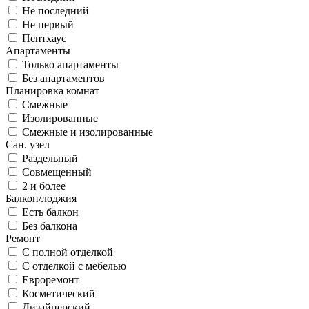
Не последний
Не первый
Пентхаус
Апартаменты
Только апартаменты
Без апартаментов
Планировка комнат
Смежные
Изолированные
Смежные и изолированные
Сан. узел
Раздельный
Совмещенный
2 и более
Балкон/лоджия
Есть балкон
Без балкона
Ремонт
С полной отделкой
С отделкой с мебелью
Евроремонт
Косметический
Дизайнерский