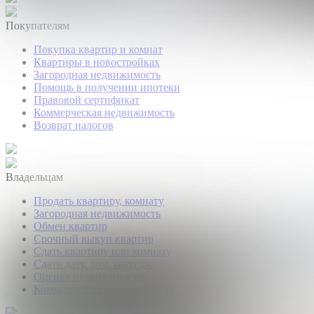
Покупателям
Покупка квартир и комнат
Квартиры в новостройках
Загородная недвижимость
Помощь в получении ипотеки
Правовой сертификат
Коммерческая недвижимость
Возврат налогов
Владельцам
Продать квартиру, комнату
Загородная недвижимость
Обмен квартир
Срочный выкуп квартир
Сдать квартиру или комнату
Сдать дачу, дом, коттедж
Оценка недвижимости
Коммерческая недвижимость