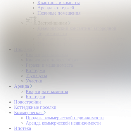
Квартиры и комнаты
Аренда коттеджей
Нежилые помещения
Застройщикам
Девелоперский консалтинг загородной
недвижимости
Управление продажами коттеджного поселка
Управление продажами жилого комплекса
Продажа
Квартиры и комнаты
Квартиры в новостройках
Гаражи и машиноместа
Коттеджи
Таунхаусы
Участки
Аренда
Квартиры и комнаты
Коттеджи
Новостройки
Коттеджные поселки
Коммерческая
Продажа коммерческой недвижимости
Аренда коммерческой недвижимости
Ипотека