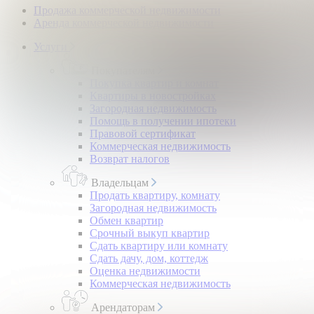
Продажа коммерческой недвижимости
Аренда коммерческой недвижимости
Услуги
Покупателям
Покупка квартир и комнат
Квартиры в новостройках
Загородная недвижимость
Помощь в получении ипотеки
Правовой сертификат
Коммерческая недвижимость
Возврат налогов
Владельцам
Продать квартиру, комнату
Загородная недвижимость
Обмен квартир
Срочный выкуп квартир
Сдать квартиру или комнату
Сдать дачу, дом, коттедж
Оценка недвижимости
Коммерческая недвижимость
Арендаторам