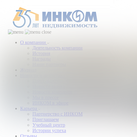
О компании
Деятельность компании
История
Награды
Наши партнеры
Журнал
Новости и аналитика
Пресс-центр
Новости рынка
Новости компании
Мы в прессе
ИНКОМ в эфире
Карьера
Партнерство с ИНКОМ
Приглашаем
Учебный центр
Истории успеха
Отзывы