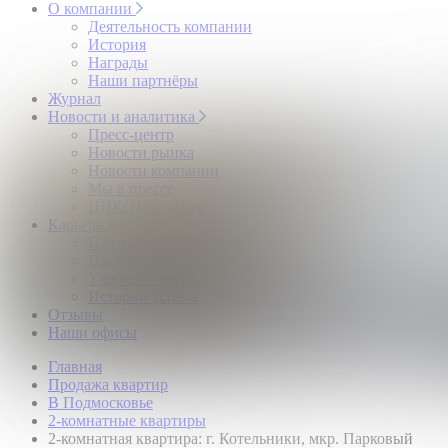
О компании
Деятельность компании
История
Награды
Наши партнёры
Журнал
Новости и аналитика
Пресс-центр
Новости рынка
Новости компании
Мы в прессе
ИНКОМ в эфире
Карьера
Партнерство с ИНКОМ
Приглашаем
Учебный центр
Истории успеха
Отзывы
Наши офисы
Главная
Продажа квартир
В Подмосковье
2-комнатные квартиры
2-комнатная квартира: г. Котельники, мкр. Парковый