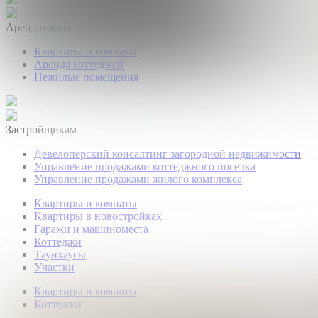
Арендаторам
Квартиры и комнаты
Аренда коттеджей
Нежилые помещения
Застройщикам
Девелоперский консалтинг загородной недвижимости
Управление продажами коттеджного поселка
Управление продажами жилого комплекса
Квартиры и комнаты
Квартиры в новостройках
Гаражи и машиноместа
Коттеджи
Таунхаусы
Участки
Квартиры и комнаты
Коттеджи