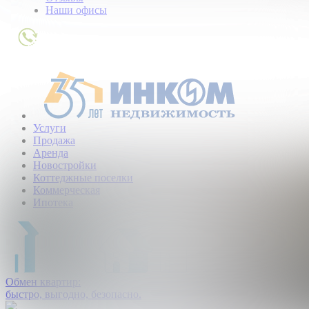
Наши офисы
+7
(495)
363-
01-
80
Услуги
Продажа
Аренда
Новостройки
Коттеджные поселки
Коммерческая
Ипотека
Обмен квартир:
быстро, выгодно, безопасно.