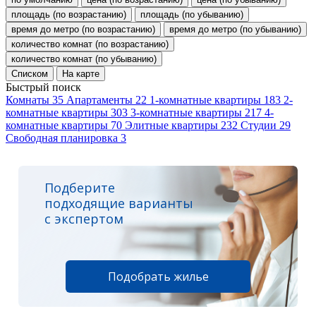
площадь (по возрастанию)
площадь (по убыванию)
время до метро (по возрастанию)
время до метро (по убыванию)
количество комнат (по возрастанию)
количество комнат (по убыванию)
Списком
На карте
Быстрый поиск
Комнаты
35
Апартаменты
22
1-комнатные квартиры
183
2-
комнатные квартиры
303
3-комнатные квартиры
217
4-
комнатные квартиры
70
Элитные квартиры
232
Студии
29
Свободная планировка
3
Подберите
подходящие варианты
с экспертом
Подобрать жилье