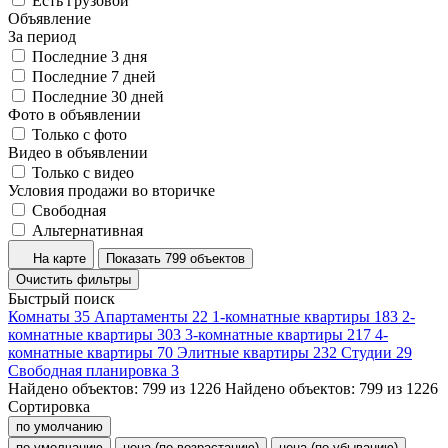
Есть грузовой
Объявление
За период
Последние 3 дня
Последние 7 дней
Последние 30 дней
Фото в объявлении
Только с фото
Видео в объявлении
Только с видео
Условия продажи во вторичке
Свободная
Альтернативная
На карте
Показать 799 объектов
Очистить фильтры
Быстрый поиск
Комнаты
35
Апартаменты
22
1-комнатные квартиры
183
2-
комнатные квартиры
303
3-комнатные квартиры
217
4-
комнатные квартиры
70
Элитные квартиры
232
Студии
29
Свободная планировка
3
Найдено объектов:
799
из
1226
Найдено объектов:
799
из
1226
Сортировка
по умолчанию
по умолчанию
цена (по возрастанию)
цена (по убыванию)