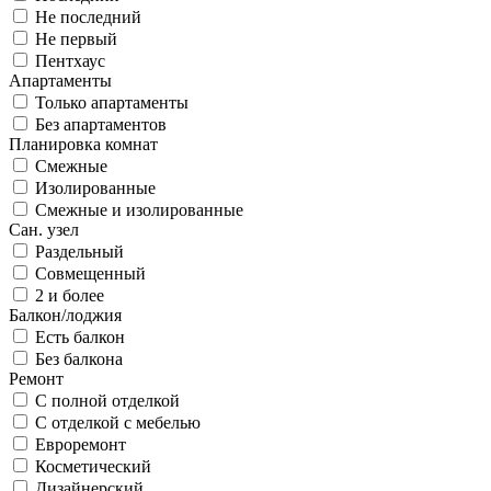
Не последний
Не первый
Пентхаус
Апартаменты
Только апартаменты
Без апартаментов
Планировка комнат
Смежные
Изолированные
Смежные и изолированные
Сан. узел
Раздельный
Совмещенный
2 и более
Балкон/лоджия
Есть балкон
Без балкона
Ремонт
С полной отделкой
С отделкой с мебелью
Евроремонт
Косметический
Дизайнерский