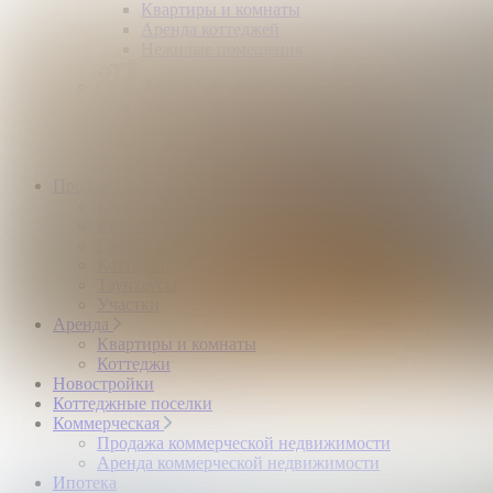
Квартиры и комнаты
Аренда коттеджей
Нежилые помещения
Застройщикам
Девелоперский консалтинг загородной
недвижимости
Управление продажами коттеджного поселка
Управление продажами жилого комплекса
Продажа
Квартиры и комнаты
Квартиры в новостройках
Гаражи и машиноместа
Коттеджи
Таунхаусы
Участки
Аренда
Квартиры и комнаты
Коттеджи
Новостройки
Коттеджные поселки
Коммерческая
Продажа коммерческой недвижимости
Аренда коммерческой недвижимости
Ипотека