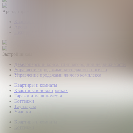
Арендаторам
Квартиры и комнаты
Аренда коттеджей
Нежилые помещения
Застройщикам
Девелоперский консалтинг загородной недвижимости
Управление продажами коттеджного поселка
Управление продажами жилого комплекса
Квартиры и комнаты
Квартиры в новостройках
Гаражи и машиноместа
Коттеджи
Таунхаусы
Участки
Квартиры и комнаты
Коттеджи