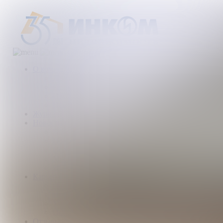
О компании
Деятельность компании
История
Награды
Наши партнеры
Журнал
Новости и аналитика
Пресс-центр
Новости рынка
Новости компании
Мы в прессе
ИНКОМ в эфире
Карьера
Партнерство с ИНКОМ
Приглашаем
Учебный центр
Истории успеха
Отзывы