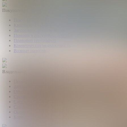
Покупателям
Покупка квартир и комнат
Квартиры в новостройках
Загородная недвижимость
Помощь в получении ипотеки
Правовой сертификат
Коммерческая недвижимость
Возврат налогов
Владельцам
Продать квартиру, комнату
Загородная недвижимость
Обмен квартир
Срочный выкуп квартир
Сдать квартиру или комнату
Сдать дачу, дом, коттедж
Оценка недвижимости
Коммерческая недвижимость