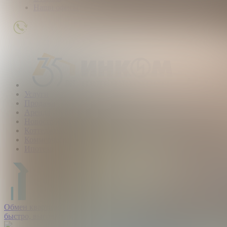
Наши офисы
+7
(495)
363-
22-
24
Услуги
Продажа
Аренда
Новостройки
Коттеджные поселки
Коммерческая
Ипотека
Обмен квартир:
быстро, выгодно, безопасно.