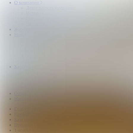
О компании
Деятельность компании
История
Награды
Наши партнёры
Журнал
Новости и аналитика
Пресс-центр
Новости рынка
Новости компании
Мы в прессе
ИНКОМ в эфире
Карьера
Партнерство с ИНКОМ
Приглашаем
Учебный центр
Истории успеха
Отзывы
Наши офисы
Главная
Продажа квартир
База квартир по Москве
Продажа квартир метро Речной вокзал
1-комнатная квартира: г. Москва, ул. Флотская