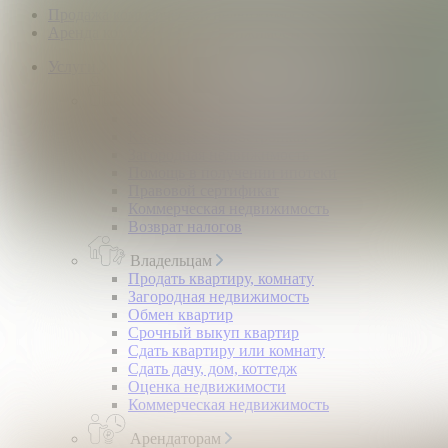
Продажа коммерческой недвижимости
Аренда коммерческой недвижимости
Услуги
Покупателям
Покупка квартир и комнат
Квартиры в новостройках
Загородная недвижимость
Помощь в получении ипотеки
Правовой сертификат
Коммерческая недвижимость
Возврат налогов
Владельцам
Продать квартиру, комнату
Загородная недвижимость
Обмен квартир
Срочный выкуп квартир
Сдать квартиру или комнату
Сдать дачу, дом, коттедж
Оценка недвижимости
Коммерческая недвижимость
Арендаторам