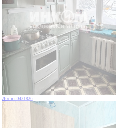
Лот вт-0431826