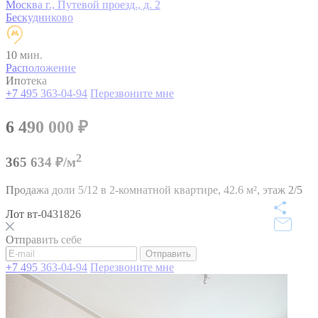
Москва г., Путевой проезд., д. 2
Бескудниково
10 мин.
Расположение
Ипотека
+7 495 363-04-94
Перезвоните мне
6 490 000
₽
2
365 634 ₽/м
Продажа доли 5/12 в 2-комнатной квартире,
42.6 м²,
этаж 2/5
Лот вт-0431826
Отправить себе
Отправить
+7 495 363-04-94
Перезвоните мне