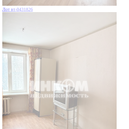
Лот вт-0431826