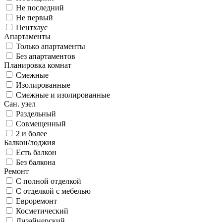
Не последний
Не первый
Пентхаус
Апартаменты
Только апартаменты
Без апартаментов
Планировка комнат
Смежные
Изолированные
Смежные и изолированные
Сан. узел
Раздельный
Совмещенный
2 и более
Балкон/лоджия
Есть балкон
Без балкона
Ремонт
С полной отделкой
С отделкой с мебелью
Евроремонт
Косметический
Дизайнерский