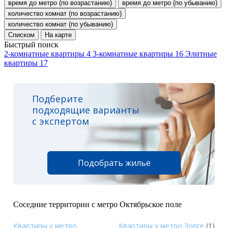
время до метро (по возрастанию)
время до метро (по убыванию)
количество комнат (по возрастанию)
количество комнат (по убыванию)
Списком
На карте
Быстрый поиск
2-комнатные квартиры
4
3-комнатные квартиры
16
Элитные
квартиры
17
Подберите
подходящие варианты
с экспертом
Подобрать жилье
Соседние территории с метро Октябрьское поле
Квартиры у метро
Квартиры у метро Зорге
(1)