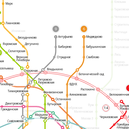
Клязьма
Марк
Тарасовска
Челюскин
Лианозово
Строител
9
6
Илимская
Мытищи
Алтуфьево
Медведково
Бескудниково
Тайнинск
Яхромская
Дегунино
Бибирево
Бабушкинская
Перловска
Селигерская
0
Лось
Отрадное
Свиблово
Верхние
Лихоборы
кая
Лосино-
островская
ссельмаш
Владыкино
Окружная
Ботанический сад
Петровско-
Разумовская
ВДНХ
Лихоборы
Ростокино
Северянин
Тимирязевская
Фонвизинская
Белокаменна
Алексеевская
Останкино
Дмитровская
Бутырская
Яуза
Бульв
14
Калибровская
Рокосс
Гражданская
Станколит
Маленковская
Марьина
Черкизовская
Роща
Москва-3
Рижская
Савёловская
Преобра
площад
Николаевка