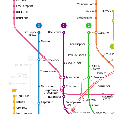
Молжаниново
Красногорская
Физтех
Химки
Павшино
Левобережная
Пенягино
3
7
2
Пятницкое
Планерная
Ховрино
шоссе
Митино
Беломорская
1
Грачёвс
Речной вокзал
*
Волоколамская
Мо
Сходненская
Ильинская
Водный
стадион
Трикотажная
Коптево
Рублево-
Архангельское
Тушинская
Войковская
Троице-Лыково
Балтийская
Мякинино
Спартак
Покровское-
Стрешнево
Одинцово
Красный
Щукинская
Балтиец
Стрешнево
Баковка
Строгино
Октябрьское
Поле
Сокол
Сколково
Панфиловская
Аэропорт
Немчиновка