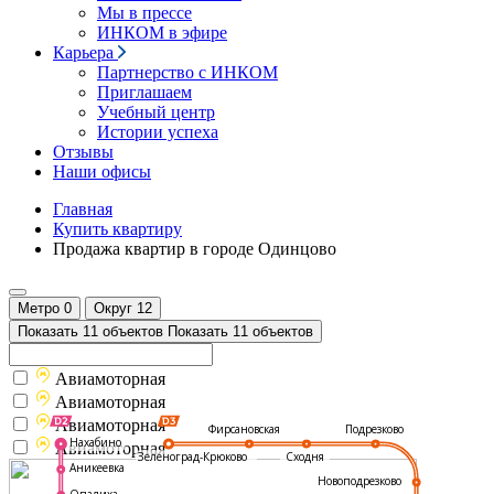
Мы в прессе
ИНКОМ в эфире
Карьера
Партнерство с ИНКОМ
Приглашаем
Учебный центр
Истории успеха
Отзывы
Наши офисы
Главная
Купить квартиру
Продажа квартир в городе Одинцово
Метро
0
Округ
12
Показать 11 объектов
Показать 11 объектов
Авиамоторная
Авиамоторная
Авиамоторная
Подрезково
Фирсановская
Нахабино
Авиамоторная
Зеленоград-Крюково
Сходня
Аникеевка
Новоподрезково
Опалиха