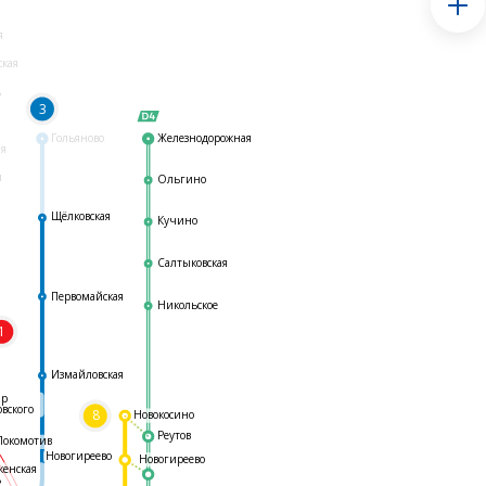
я
ская
ь
3
Гольяново
Железнодорожная
ая
я
Ольгино
Щёлковская
Кучино
Салтыковская
Первомайская
Никольское
1
я
Измайловская
ар
овского
8
Новокосино
Реутов
Локомотив
Новогиреево
Новогиреево
женская
ь