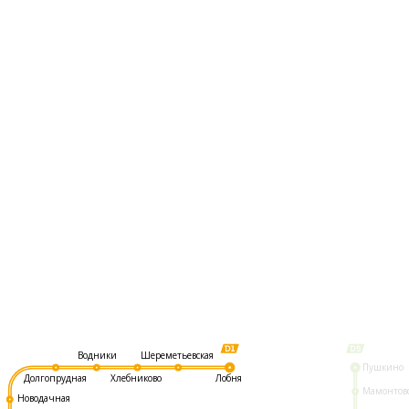
Шереметьевская
Водники
Пушкино
Долгопрудная
Хлебниково
Лобня
Мамонтов
Новодачная