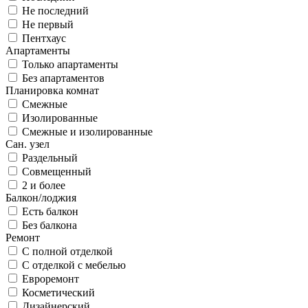
Не последний
Не первый
Пентхаус
Апартаменты
Только апартаменты
Без апартаментов
Планировка комнат
Смежные
Изолированные
Смежные и изолированные
Сан. узел
Раздельный
Совмещенный
2 и более
Балкон/лоджия
Есть балкон
Без балкона
Ремонт
С полной отделкой
С отделкой с мебелью
Евроремонт
Косметический
Дизайнерский