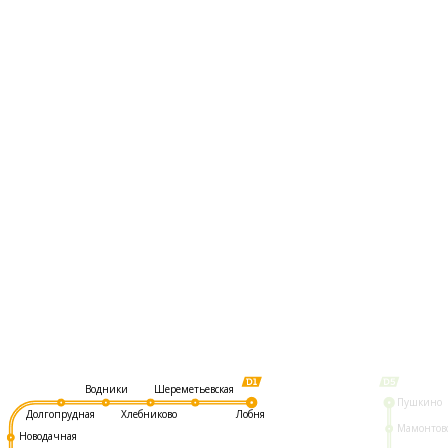
Шереметьевская
Водники
Пушкино
Долгопрудная
Хлебниково
Лобня
Мамонтов
Новодачная