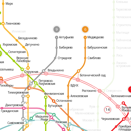
Клязьма
Марк
Тарасовска
Челюскин
Лианозово
Строител
9
6
Илимская
Мытищи
Алтуфьево
Медведково
Бескудниково
Тайнинск
Яхромская
Дегунино
Бибирево
Бабушкинская
Перловска
Селигерская
0
Лось
Отрадное
Свиблово
Верхние
Лихоборы
кая
Лосино-
островская
ссельмаш
Владыкино
Окружная
Ботанический сад
Петровско-
Разумовская
ВДНХ
Лихоборы
Ростокино
Северянин
Тимирязевская
Фонвизинская
Белокаменна
Алексеевская
Останкино
Дмитровская
Бутырская
Яуза
Бульв
14
Калибровская
Рокосс
Гражданская
Станколит
Маленковская
Марьина
Черкизовская
Роща
Москва-3
Рижская
Савёловская
Преобра
площад
Николаевка