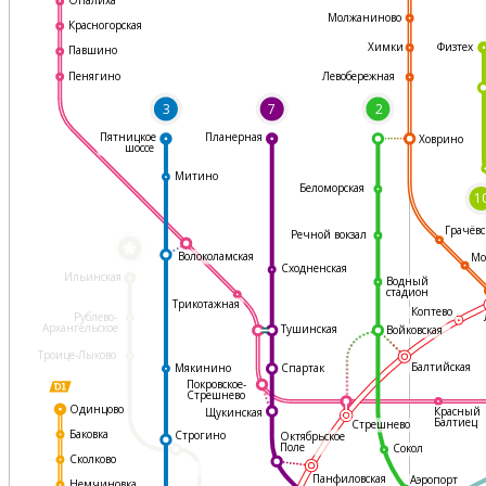
Молжаниново
Красногорская
Физтех
Химки
Павшино
Левобережная
Пенягино
3
7
2
Пятницкое
Планерная
Ховрино
шоссе
Митино
Беломорская
1
Грачёвс
Речной вокзал
*
Волоколамская
Мо
Сходненская
Ильинская
Водный
стадион
Трикотажная
Коптево
Рублево-
Архангельское
Тушинская
Войковская
Троице-Лыково
Балтийская
Мякинино
Спартак
Покровское-
Стрешнево
Одинцово
Красный
Щукинская
Балтиец
Стрешнево
Баковка
Строгино
Октябрьское
Поле
Сокол
Сколково
Панфиловская
Аэропорт
Немчиновка