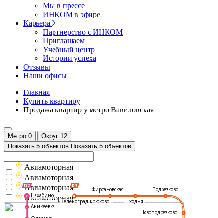
Мы в прессе
ИНКОМ в эфире
Карьера
Партнерство с ИНКОМ
Приглашаем
Учебный центр
Истории успеха
Отзывы
Наши офисы
Главная
Купить квартиру
Продажа квартир у метро Вавиловская
Метро
0
Округ
12
Показать 5 объектов
Показать 5 объектов
Авиамоторная
Авиамоторная
Авиамоторная
Подрезково
Фирсановская
Нахабино
Авиамоторная
Зеленоград-Крюково
Сходня
Аникеевка
Новоподрезково
Опалиха