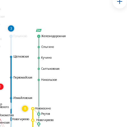
я
ская
ь
3
Гольяново
Железнодорожная
ая
я
Ольгино
Щёлковская
Кучино
Салтыковская
Первомайская
Никольское
1
я
Измайловская
ар
овского
8
Новокосино
Реутов
Локомотив
Новогиреево
Новогиреево
женская
ь