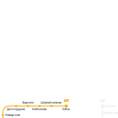
Шереметьевская
Водники
Пушкино
Долгопрудная
Хлебниково
Лобня
Мамонтов
Новодачная