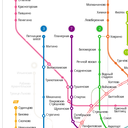
Молжаниново
Красногорская
Физтех
Химки
Павшино
Левобережная
Пенягино
3
7
2
Пятницкое
Планерная
Ховрино
шоссе
Митино
Беломорская
1
Грачёвс
Речной вокзал
*
Волоколамская
Мо
Сходненская
Ильинская
Водный
стадион
Трикотажная
Коптево
Рублево-
Архангельское
Тушинская
Войковская
Троице-Лыково
Балтийская
Мякинино
Спартак
Покровское-
Стрешнево
Одинцово
Красный
Щукинская
Балтиец
Стрешнево
Баковка
Строгино
Октябрьское
Поле
Сокол
Сколково
Панфиловская
Аэропорт
Немчиновка