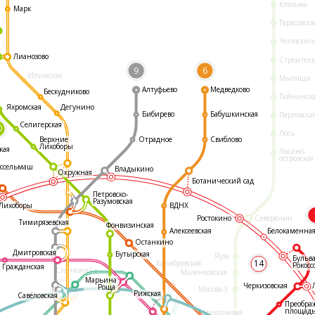
Клязьма
Марк
Тарасовска
Челюскин
Лианозово
Строител
9
6
Илимская
Мытищи
Алтуфьево
Медведково
Бескудниково
Тайнинск
Яхромская
Дегунино
Бибирево
Бабушкинская
Перловска
Селигерская
0
Лось
Отрадное
Свиблово
Верхние
Лихоборы
кая
Лосино-
островская
ссельмаш
Владыкино
Окружная
Ботанический сад
Петровско-
Разумовская
ВДНХ
Лихоборы
Ростокино
Северянин
Тимирязевская
Фонвизинская
Белокаменна
Алексеевская
Останкино
Дмитровская
Бутырская
Яуза
Бульв
14
Калибровская
Рокосс
Гражданская
Станколит
Маленковская
Марьина
Черкизовская
Роща
Москва-3
Рижская
Савёловская
Преобра
площад
Николаевка