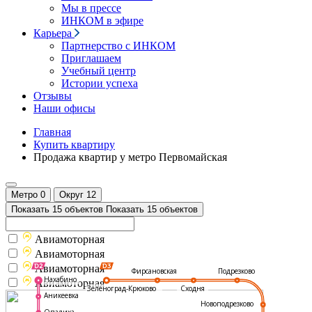
Мы в прессе
ИНКОМ в эфире
Карьера
Партнерство с ИНКОМ
Приглашаем
Учебный центр
Истории успеха
Отзывы
Наши офисы
Главная
Купить квартиру
Продажа квартир у метро Первомайская
Метро
0
Округ
12
Показать 15 объектов
Показать 15 объектов
Авиамоторная
Авиамоторная
Авиамоторная
Подрезково
Фирсановская
Нахабино
Авиамоторная
Зеленоград-Крюково
Сходня
Аникеевка
Новоподрезково
Опалиха