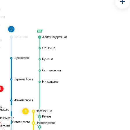
я
ская
ь
3
Гольяново
Железнодорожная
ая
я
Ольгино
Щёлковская
Кучино
Салтыковская
Первомайская
Никольское
1
я
Измайловская
ар
овского
8
Новокосино
Реутов
Локомотив
Новогиреево
Новогиреево
женская
ь