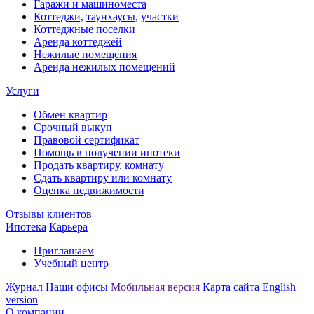
Гаражи и машиноместа
Коттеджи,
таунхаусы,
участки
Коттеджные поселки
Аренда коттеджей
Нежилые помещения
Аренда нежилых помещений
Услуги
Обмен квартир
Срочный выкуп
Правовой сертификат
Помощь в получении ипотеки
Продать квартиру, комнату
Сдать квартиру или комнату
Оценка недвижимости
Отзывы клиентов
Ипотека
Карьера
Приглашаем
Учебный центр
Журнал
Наши офисы
Мобильная версия
Карта сайта
English
version
О компании