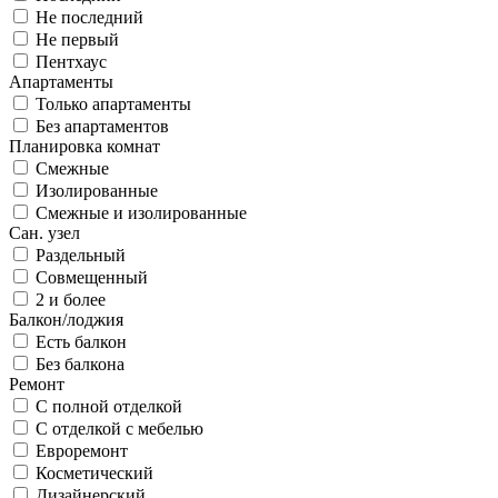
Не последний
Не первый
Пентхаус
Апартаменты
Только апартаменты
Без апартаментов
Планировка комнат
Смежные
Изолированные
Смежные и изолированные
Сан. узел
Раздельный
Совмещенный
2 и более
Балкон/лоджия
Есть балкон
Без балкона
Ремонт
С полной отделкой
С отделкой с мебелью
Евроремонт
Косметический
Дизайнерский