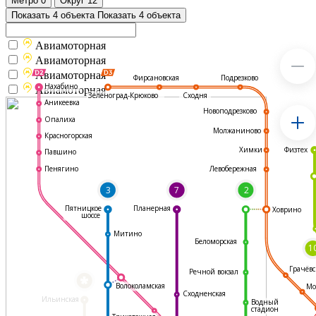
Метро
0
Округ
12
Показать 4 объекта
Показать 4 объекта
Авиамоторная
Авиамоторная
Авиамоторная
Подрезково
Фирсановская
Нахабино
Авиамоторная
Зеленоград-Крюково
Сходня
Аникеевка
Новоподрезково
Опалиха
Молжаниново
Красногорская
Физтех
Химки
Павшино
Левобережная
Пенягино
3
7
2
Пятницкое
Планерная
Ховрино
шоссе
Митино
Беломорская
1
Грачёвс
Речной вокзал
*
Волоколамская
Мо
Сходненская
Ильинская
Водный
стадион