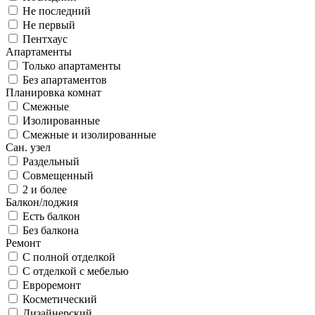
Не последний
Не первый
Пентхаус
Апартаменты
Только апартаменты
Без апартаментов
Планировка комнат
Смежные
Изолированные
Смежные и изолированные
Сан. узел
Раздельный
Совмещенный
2 и более
Балкон/лоджия
Есть балкон
Без балкона
Ремонт
С полной отделкой
С отделкой с мебелью
Евроремонт
Косметический
Дизайнерский