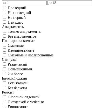
Последний
Не последний
Не первый
Пентхаус
Апартаменты
Только апартаменты
Без апартаментов
Планировка комнат
Смежные
Изолированные
Смежные и изолированные
Сан. узел
Раздельный
Совмещенный
2 и более
Балкон/лоджия
Есть балкон
Без балкона
Ремонт
С полной отделкой
С отделкой с мебелью
Евроремонт