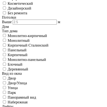
Косметический
Дизайнерский
Без ремонта
Потолки
Выше
м
Дом
Тип дома
Монолитно-кирпичный
Монолитный
Кирпичный Сталинский
Панельный
Кирпичный
Монолитно-панельный
Блочный
Деревянный
Вид из окна
Двор
Двор/Улица
Улица
Парк
Панорамный вид
Набережная
Лифты