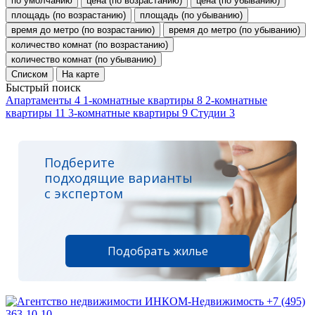
по умолчанию
цена (по возрастанию)
цена (по убыванию)
площадь (по возрастанию)
площадь (по убыванию)
время до метро (по возрастанию)
время до метро (по убыванию)
количество комнат (по возрастанию)
количество комнат (по убыванию)
Списком
На карте
Быстрый поиск
Апартаменты
4
1-комнатные квартиры
8
2-комнатные
квартиры
11
3-комнатные квартиры
9
Студии
3
Подберите
подходящие варианты
с экспертом
Подобрать жилье
+7 (495)
363-10-10