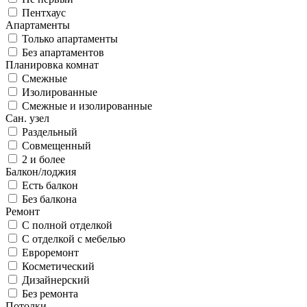
Пентхаус
Апартаменты
Только апартаменты
Без апартаментов
Планировка комнат
Смежные
Изолированные
Смежные и изолированные
Сан. узел
Раздельный
Совмещенный
2 и более
Балкон/лоджия
Есть балкон
Без балкона
Ремонт
С полной отделкой
С отделкой с мебелью
Евроремонт
Косметический
Дизайнерский
Без ремонта
Потолки