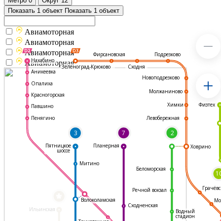
Метро
0
Округ
12
Показать 1 объект
Показать 1 объект
Авиамоторная
Авиамоторная
Авиамоторная
Подрезково
Фирсановская
Нахабино
Авиамоторная
Зеленоград-Крюково
Сходня
Аникеевка
Новоподрезково
Опалиха
Молжаниново
Красногорская
Физтех
Химки
Павшино
Левобережная
Пенягино
3
7
2
Пятницкое
Планерная
Ховрино
шоссе
Митино
Беломорская
1
Грачёвс
Речной вокзал
*
Волоколамская
Мо
Сходненская
Ильинская
Водный
стадион