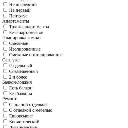
Не последний
Не первый
Пентхаус
Апартаменты
Только апартаменты
Без апартаментов
Планировка комнат
Смежные
Изолированные
Смежные и изолированные
Сан. узел
Раздельный
Совмещенный
2 и более
Балкон/лоджия
Есть балкон
Без балкона
Ремонт
С полной отделкой
С отделкой с мебелью
Евроремонт
Косметический
Дизайнерский