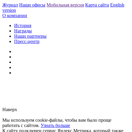
Журнал
Наши офисы
Мобильная версия
Карта сайта
English
version
О компании
История
Награды
Наши партнеры
Пресс-центр
Заметили ошибку?
Сообщите нам, пожалуйста,
через
форму обратной связи.
Наверх
Мы используем cookie-файлы, чтобы вам было проще
работать с сайтом.
Узнать больше
К сайту подключен сервис Яндекс.Метрика, который также