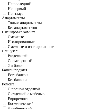
Не последний
Не первый
Пентхаус
Апартаменты
Только апартаменты
Без апартаментов
Планировка комнат
Смежные
Изолированные
Смежные и изолированные
Сан. узел
Раздельный
Совмещенный
2 и более
Балкон/лоджия
Есть балкон
Без балкона
Ремонт
С полной отделкой
С отделкой с мебелью
Евроремонт
Косметический
Дизайнерский