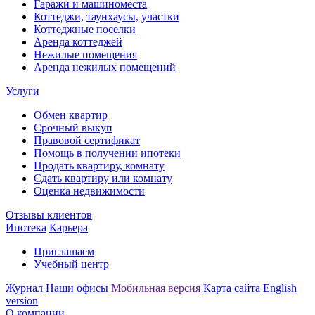
Гаражи и машиноместа
Коттеджи,
таунхаусы,
участки
Коттеджные поселки
Аренда коттеджей
Нежилые помещения
Аренда нежилых помещений
Услуги
Обмен квартир
Срочный выкуп
Правовой сертификат
Помощь в получении ипотеки
Продать квартиру, комнату
Сдать квартиру или комнату
Оценка недвижимости
Отзывы клиентов
Ипотека
Карьера
Приглашаем
Учебный центр
Журнал
Наши офисы
Мобильная версия
Карта сайта
English
version
О компании