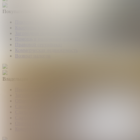
Покупателям
Покупка квартир и комнат
Квартиры в новостройках
Загородная недвижимость
Помощь в получении ипотеки
Правовой сертификат
Коммерческая недвижимость
Возврат налогов
Владельцам
Продать квартиру, комнату
Загородная недвижимость
Обмен квартир
Срочный выкуп квартир
Сдать квартиру или комнату
Сдать дачу, дом, коттедж
Оценка недвижимости
Коммерческая недвижимость