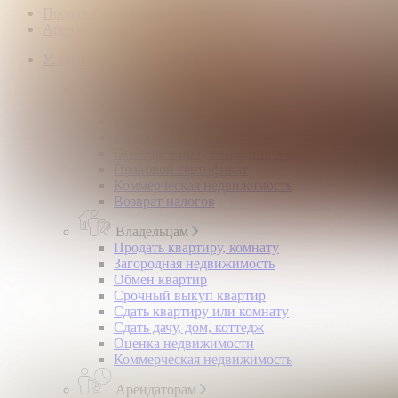
Продажа коммерческой недвижимости
Аренда коммерческой недвижимости
Услуги
Покупателям
Покупка квартир и комнат
Квартиры в новостройках
Загородная недвижимость
Помощь в получении ипотеки
Правовой сертификат
Коммерческая недвижимость
Возврат налогов
Владельцам
Продать квартиру, комнату
Загородная недвижимость
Обмен квартир
Срочный выкуп квартир
Сдать квартиру или комнату
Сдать дачу, дом, коттедж
Оценка недвижимости
Коммерческая недвижимость
Арендаторам