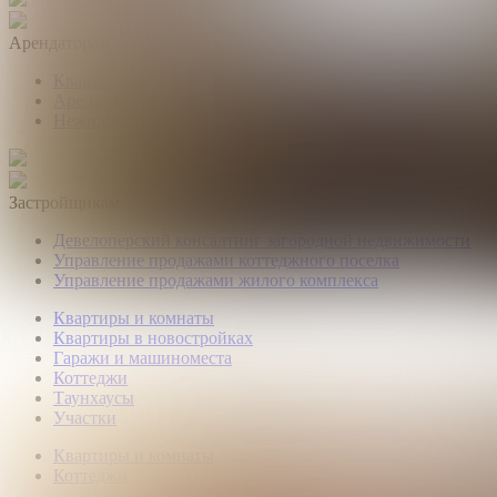
Арендаторам
Квартиры и комнаты
Аренда коттеджей
Нежилые помещения
Застройщикам
Девелоперский консалтинг загородной недвижимости
Управление продажами коттеджного поселка
Управление продажами жилого комплекса
Квартиры и комнаты
Квартиры в новостройках
Гаражи и машиноместа
Коттеджи
Таунхаусы
Участки
Квартиры и комнаты
Коттеджи