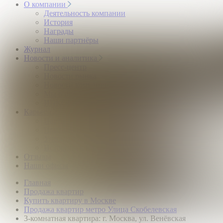
О компании
Деятельность компании
История
Награды
Наши партнёры
Журнал
Новости и аналитика
Пресс-центр
Новости рынка
Новости компании
Мы в прессе
ИНКОМ в эфире
Карьера
Партнерство с ИНКОМ
Приглашаем
Учебный центр
Истории успеха
Отзывы
Наши офисы
Главная
Продажа квартир
Купить квартиру в Москве
Продажа квартир метро Улица Скобелевская
3-комнатная квартира: г. Москва, ул. Венёвская