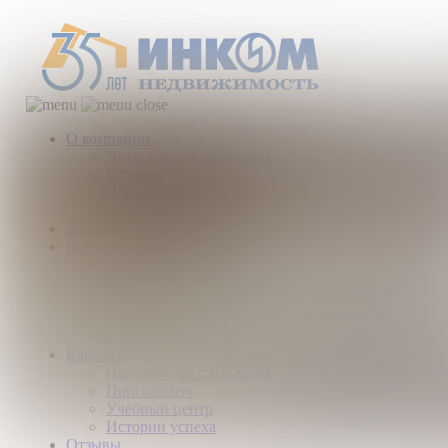
О компании
Деятельность компании
История
Награды
Наши партнеры
Журнал
Новости и аналитика
Пресс-центр
Новости рынка
Новости компании
Мы в прессе
ИНКОМ в эфире
Карьера
Партнерство с ИНКОМ
Приглашаем
Учебный центр
Истории успеха
Отзывы