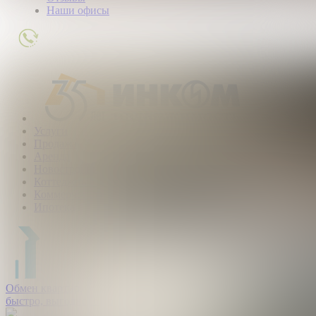
Наши офисы
+7
(495)
363-
01-
80
Услуги
Продажа
Аренда
Новостройки
Коттеджные поселки
Коммерческая
Ипотека
Обмен квартир:
быстро, выгодно, безопасно.