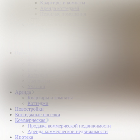
Квартиры и комнаты
Аренда коттеджей
Нежилые помещения
Застройщикам
Девелоперский консалтинг загородной
недвижимости
Управление продажами коттеджного поселка
Управление продажами жилого комплекса
Продажа
Квартиры и комнаты
Квартиры в новостройках
Гаражи и машиноместа
Коттеджи
Таунхаусы
Участки
Аренда
Квартиры и комнаты
Коттеджи
Новостройки
Коттеджные поселки
Коммерческая
Продажа коммерческой недвижимости
Аренда коммерческой недвижимости
Ипотека