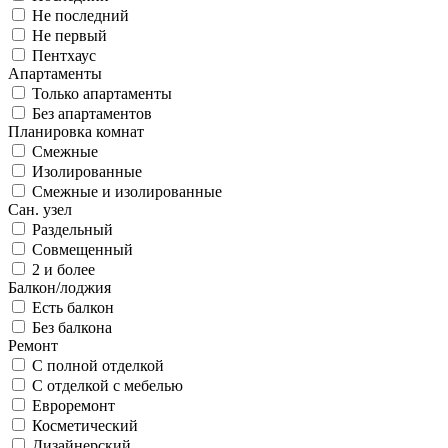
Не последний
Не первый
Пентхаус
Апартаменты
Только апартаменты
Без апартаментов
Планировка комнат
Смежные
Изолированные
Смежные и изолированные
Сан. узел
Раздельный
Совмещенный
2 и более
Балкон/лоджия
Есть балкон
Без балкона
Ремонт
С полной отделкой
С отделкой с мебелью
Евроремонт
Косметический
Дизайнерский