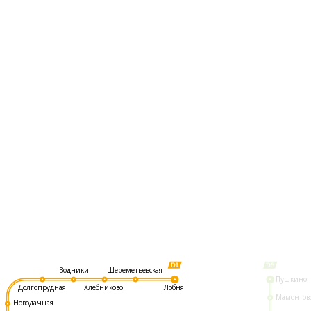
Шереметьевская
Водники
Пушкино
Долгопрудная
Хлебниково
Лобня
Мамонтов
Новодачная