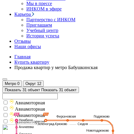
Мы в прессе
ИНКОМ в эфире
Карьера
Партнерство с ИНКОМ
Приглашаем
Учебный центр
Истории успеха
Отзывы
Наши офисы
Главная
Купить квартиру
Продажа квартир у метро Бабушкинская
Метро
0
Округ
12
Показать 31 объект
Показать 31 объект
Авиамоторная
Авиамоторная
Авиамоторная
Подрезково
Фирсановская
Нахабино
Авиамоторная
Зеленоград-Крюково
Сходня
Аникеевка
Новоподрезково
Опалиха