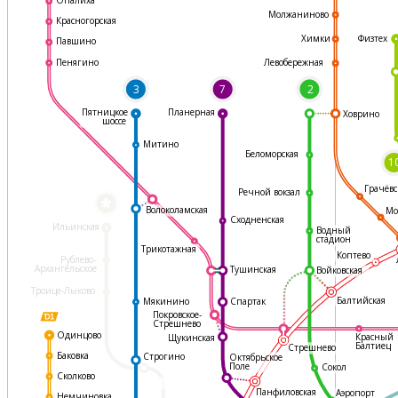
Молжаниново
Красногорская
Физтех
Химки
Павшино
Левобережная
Пенягино
3
7
2
Пятницкое
Планерная
Ховрино
шоссе
Митино
Беломорская
1
Грачёвс
Речной вокзал
*
Волоколамская
Мо
Сходненская
Ильинская
Водный
стадион
Трикотажная
Коптево
Рублево-
Архангельское
Тушинская
Войковская
Троице-Лыково
Балтийская
Мякинино
Спартак
Покровское-
Стрешнево
Одинцово
Красный
Щукинская
Балтиец
Стрешнево
Баковка
Строгино
Октябрьское
Поле
Сокол
Сколково
Панфиловская
Аэропорт
Немчиновка