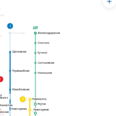
я
ская
ь
3
Гольяново
Железнодорожная
ая
я
Ольгино
Щёлковская
Кучино
Салтыковская
Первомайская
Никольское
1
я
Измайловская
ар
овского
8
Новокосино
Реутов
Локомотив
Новогиреево
Новогиреево
женская
ь