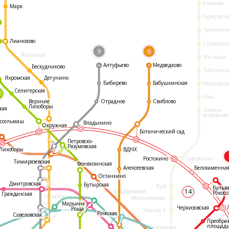
Клязьма
Марк
Тарасовска
Челюскин
Лианозово
Строител
9
6
Илимская
Мытищи
Алтуфьево
Медведково
Бескудниково
Тайнинск
Яхромская
Дегунино
Бибирево
Бабушкинская
Перловска
Селигерская
0
Лось
Отрадное
Свиблово
Верхние
Лихоборы
кая
Лосино-
островская
ссельмаш
Владыкино
Окружная
Ботанический сад
Петровско-
Разумовская
ВДНХ
Лихоборы
Ростокино
Северянин
Тимирязевская
Фонвизинская
Белокаменна
Алексеевская
Останкино
Дмитровская
Бутырская
Яуза
Бульв
14
Калибровская
Рокосс
Гражданская
Станколит
Маленковская
Марьина
Черкизовская
Роща
Москва-3
Рижская
Савёловская
Преобра
площад
Николаевка