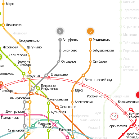
Клязьма
Марк
Тарасовска
Челюскин
Лианозово
Строител
9
6
Илимская
Мытищи
Алтуфьево
Медведково
Бескудниково
Тайнинск
Яхромская
Дегунино
Бибирево
Бабушкинская
Перловска
Селигерская
0
Лось
Отрадное
Свиблово
Верхние
Лихоборы
кая
Лосино-
островская
ссельмаш
Владыкино
Окружная
Ботанический сад
Петровско-
Разумовская
ВДНХ
Лихоборы
Ростокино
Северянин
Тимирязевская
Фонвизинская
Белокаменна
Алексеевская
Останкино
Дмитровская
Бутырская
Яуза
Бульв
14
Калибровская
Рокосс
Гражданская
Станколит
Маленковская
Марьина
Черкизовская
Роща
Москва-3
Рижская
Савёловская
Преобра
площад
Николаевка