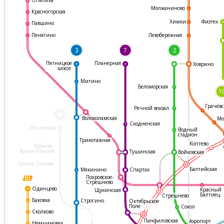
Молжаниново
Красногорская
Физтех
Химки
Павшино
Левобережная
Пенягино
3
7
2
Пятницкое
Планерная
Ховрино
шоссе
Митино
Беломорская
1
Грачёвс
Речной вокзал
*
Волоколамская
Мо
Сходненская
Ильинская
Водный
стадион
Трикотажная
Коптево
Рублево-
Архангельское
Тушинская
Войковская
Троице-Лыково
Балтийская
Мякинино
Спартак
Покровское-
Стрешнево
Одинцово
Красный
Щукинская
Балтиец
Стрешнево
Баковка
Строгино
Октябрьское
Поле
Сокол
Сколково
Панфиловская
Аэропорт
Немчиновка