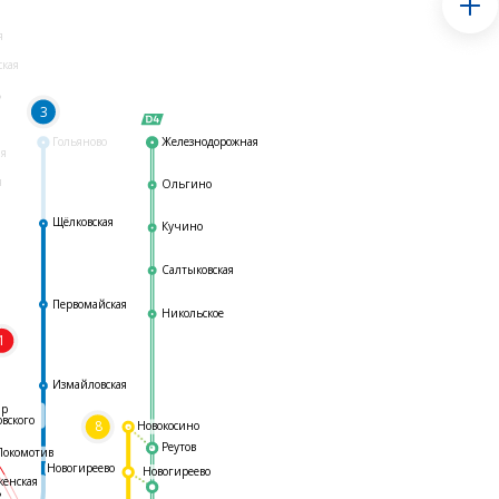
я
ская
ь
3
Гольяново
Железнодорожная
ая
я
Ольгино
Щёлковская
Кучино
Салтыковская
Первомайская
Никольское
1
я
Измайловская
ар
овского
8
Новокосино
Реутов
Локомотив
Новогиреево
Новогиреево
женская
ь