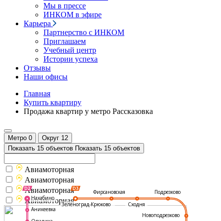
Мы в прессе
ИНКОМ в эфире
Карьера
Партнерство с ИНКОМ
Приглашаем
Учебный центр
Истории успеха
Отзывы
Наши офисы
Главная
Купить квартиру
Продажа квартир у метро Рассказовка
Метро
0
Округ
12
Показать 15 объектов
Показать 15 объектов
Авиамоторная
Авиамоторная
Авиамоторная
Подрезково
Фирсановская
Нахабино
Авиамоторная
Зеленоград-Крюково
Сходня
Аникеевка
Новоподрезково
Опалиха