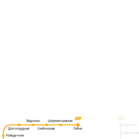
Шереметьевская
Водники
Пушкино
Долгопрудная
Хлебниково
Лобня
Мамонтов
Новодачная