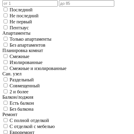
Последний
Не последний
Не первый
Пентхаус
Апартаменты
Только апартаменты
Без апартаментов
Планировка комнат
Смежные
Изолированные
Смежные и изолированные
Сан. узел
Раздельный
Совмещенный
2 и более
Балкон/лоджия
Есть балкон
Без балкона
Ремонт
С полной отделкой
С отделкой с мебелью
Евроремонт