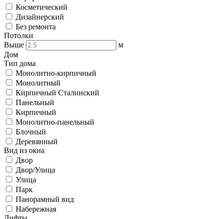
Косметический
Дизайнерский
Без ремонта
Потолки
Выше
м
Дом
Тип дома
Монолитно-кирпичный
Монолитный
Кирпичный Сталинский
Панельный
Кирпичный
Монолитно-панельный
Блочный
Деревянный
Вид из окна
Двор
Двор/Улица
Улица
Парк
Панорамный вид
Набережная
Лифты