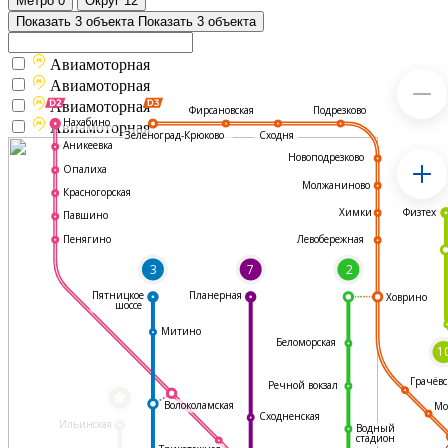
Метро
0
Округ
12
Показать 3 объекта
Показать 3 объекта
Авиамоторная
Авиамоторная
Авиамоторная
Подрезково
Фирсановская
Нахабино
Авиамоторная
Зеленоград-Крюково
Сходня
Аникеевка
Новоподрезково
Опалиха
Молжаниново
Красногорская
Физтех
Химки
Павшино
Левобережная
Пенягино
3
7
2
Пятницкое
Планерная
Ховрино
шоссе
Митино
Беломорская
1
Грачёвс
Речной вокзал
*
Волоколамская
Мо
Сходненская
Ильинская
Водный
стадион