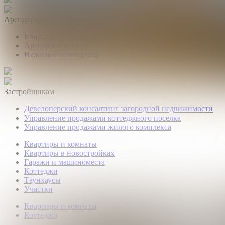
Арендаторам
Квартиры и комнаты
Аренда коттеджей
Нежилые помещения
Застройщикам
Девелоперский консалтинг загородной недвижимости
Управление продажами коттеджного поселка
Управление продажами жилого комплекса
Квартиры и комнаты
Квартиры в новостройках
Гаражи и машиноместа
Коттеджи
Таунхаусы
Участки
Квартиры и комнаты
Коттеджи