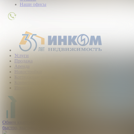
Наши офисы
+7
(495)
363-
01-
80
Услуги
Продажа
Аренда
Новостройки
Коттеджные поселки
Коммерческая
Ипотека
Обмен квартир:
быстро, выгодно, безопасно.