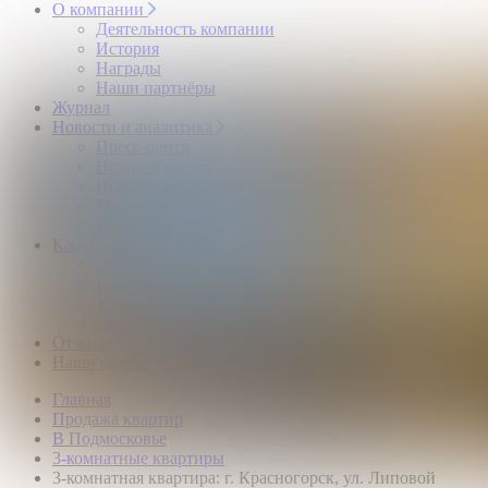
О компании
Деятельность компании
История
Награды
Наши партнёры
Журнал
Новости и аналитика
Пресс-центр
Новости рынка
Новости компании
Мы в прессе
ИНКОМ в эфире
Карьера
Партнерство с ИНКОМ
Приглашаем
Учебный центр
Истории успеха
Отзывы
Наши офисы
Главная
Продажа квартир
В Подмосковье
3-комнатные квартиры
3-комнатная квартира: г. Красногорск, ул. Липовой