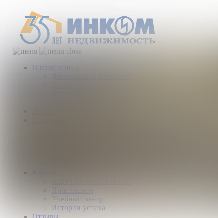
О компании
Деятельность компании
История
Награды
Наши партнеры
Журнал
Новости и аналитика
Пресс-центр
Новости рынка
Новости компании
Мы в прессе
ИНКОМ в эфире
Карьера
Партнерство с ИНКОМ
Приглашаем
Учебный центр
Истории успеха
Отзывы