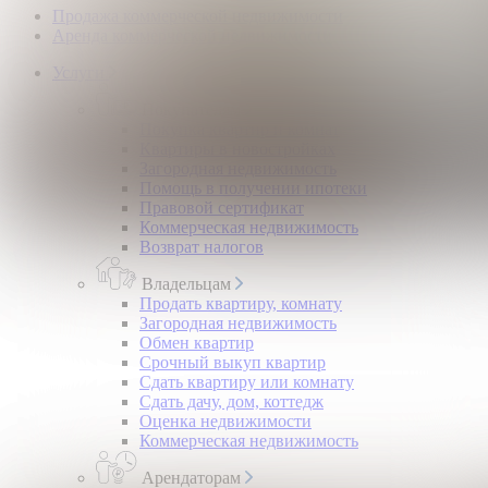
Продажа коммерческой недвижимости
Аренда коммерческой недвижимости
Услуги
Покупателям
Покупка квартир и комнат
Квартиры в новостройках
Загородная недвижимость
Помощь в получении ипотеки
Правовой сертификат
Коммерческая недвижимость
Возврат налогов
Владельцам
Продать квартиру, комнату
Загородная недвижимость
Обмен квартир
Срочный выкуп квартир
Сдать квартиру или комнату
Сдать дачу, дом, коттедж
Оценка недвижимости
Коммерческая недвижимость
Арендаторам