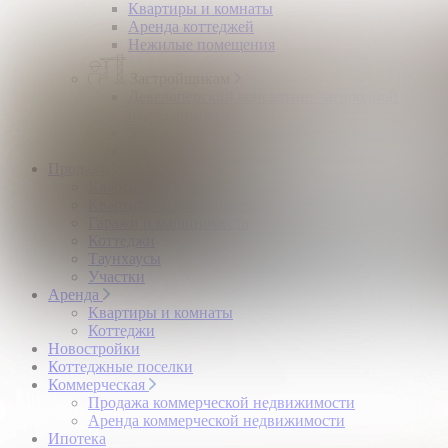
Квартиры и комнаты
Аренда коттеджей
Нежилые помещения
Застройщикам
Девелоперский консалтинг загородной
недвижимости
Управление продажами коттеджного поселка
Управление продажами жилого комплекса
Продажа
Квартиры и комнаты
Квартиры в новостройках
Гаражи и машиноместа
Коттеджи
Таунхаусы
Участки
Аренда
Квартиры и комнаты
Коттеджи
Новостройки
Коттеджные поселки
Коммерческая
Продажа коммерческой недвижимости
Аренда коммерческой недвижимости
Ипотека