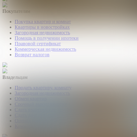
Покупателям
Покупка квартир и комнат
Квартиры в новостройках
Загородная недвижимость
Помощь в получении ипотеки
Правовой сертификат
Коммерческая недвижимость
Возврат налогов
Владельцам
Продать квартиру, комнату
Загородная недвижимость
Обмен квартир
Срочный выкуп квартир
Сдать квартиру или комнату
Сдать дачу, дом, коттедж
Оценка недвижимости
Коммерческая недвижимость