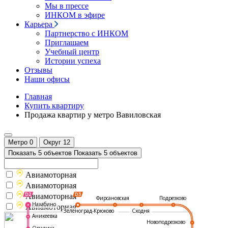
Мы в прессе
ИНКОМ в эфире
Карьера
Партнерство с ИНКОМ
Приглашаем
Учебный центр
Истории успеха
Отзывы
Наши офисы
Главная
Купить квартиру
Продажа квартир у метро Вавиловская
Метро
0
Округ
12
Показать 5 объектов
Показать 5 объектов
Авиамоторная
Авиамоторная
Авиамоторная
Подрезково
Фирсановская
Нахабино
Авиамоторная
Зеленоград-Крюково
Сходня
Аникеевка
Новоподрезково
Опалиха