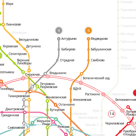
Клязьма
Марк
Тарасовска
Челюскин
Лианозово
Строител
9
6
Илимская
Мытищи
Алтуфьево
Медведково
Бескудниково
Тайнинск
Яхромская
Дегунино
Бибирево
Бабушкинская
Перловска
Селигерская
0
Лось
Отрадное
Свиблово
Верхние
Лихоборы
кая
Лосино-
островская
ссельмаш
Владыкино
Окружная
Ботанический сад
Петровско-
Разумовская
ВДНХ
Лихоборы
Ростокино
Северянин
Тимирязевская
Фонвизинская
Белокаменна
Алексеевская
Останкино
Дмитровская
Бутырская
Яуза
Бульв
14
Калибровская
Рокосс
Гражданская
Станколит
Маленковская
Марьина
Черкизовская
Роща
Москва-3
Рижская
Савёловская
Преобра
площад
Николаевка