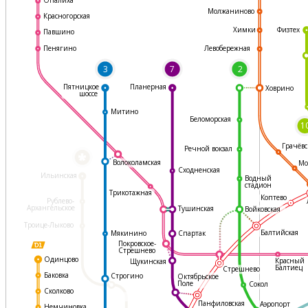
Молжаниново
Красногорская
Физтех
Химки
Павшино
Левобережная
Пенягино
3
7
2
Пятницкое
Планерная
Ховрино
шоссе
Митино
Беломорская
1
Грачёвс
Речной вокзал
*
Волоколамская
Мо
Сходненская
Ильинская
Водный
стадион
Трикотажная
Коптево
Рублево-
Архангельское
Тушинская
Войковская
Троице-Лыково
Балтийская
Мякинино
Спартак
Покровское-
Стрешнево
Одинцово
Красный
Щукинская
Балтиец
Стрешнево
Баковка
Строгино
Октябрьское
Поле
Сокол
Сколково
Панфиловская
Аэропорт
Немчиновка