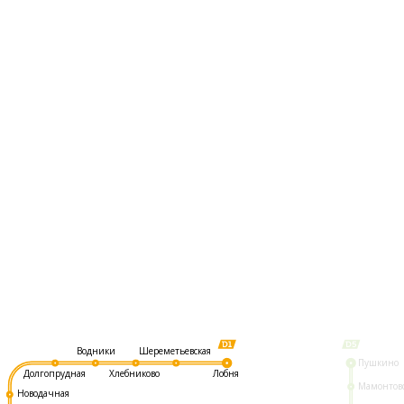
Шереметьевская
Водники
Пушкино
Долгопрудная
Хлебниково
Лобня
Мамонтов
Новодачная