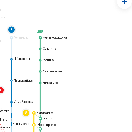
я
ская
ь
3
Гольяново
Железнодорожная
ая
я
Ольгино
Щёлковская
Кучино
Салтыковская
Первомайская
Никольское
1
я
Измайловская
ар
овского
8
Новокосино
Реутов
Локомотив
Новогиреево
Новогиреево
женская
ь